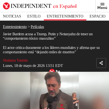
Removed from bookmarks
Menú
Close popover
Bookmark popover
NOTICIAS
ESTILO
ENTRETENIMIENTO
ESPACIO
DEPORTES
Entretenimiento
Películas
Javier Bardem acusa a Trump, Putin y Netanyahu de tener un
“comportamiento tóxico masculino”
El actor critica duramente a los líderes mundiales y afirma que su
comportamiento está “dejando miles de muertos”
Shahana Yasmin
Lunes, 18 de mayo de 2026 13:51 EDT
Javier Bardem arremete contra Donald Trump y Benjamin
Netanyahu por una “guerra ilegal”
Read in English
Javier Bardem
acusó
a Donald Trump
,
Vladimir Putin
y
Benjamin
Netanyahu
de perpetuar un “comportamiento masculino tóxico”