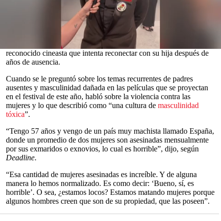
durante una conferencia de prensa en el Festival de Cine de
Cannes
.
El ganador del Oscar, de 57 años, habló el domingo junto al
director Rodrigo Sorogoyen en el estreno de
El ser querido
, un
drama
psicológico en el que interpreta a Esteban Martínez, un
0
reconocido cineasta que intenta reconectar con su hija después de
seconds
años de ausencia.
of
0
Cuando se le preguntó sobre los temas recurrentes de padres
seconds
ausentes y masculinidad dañada en las películas que se proyectan
en el festival de este año, habló sobre la violencia contra las
mujeres y lo que describió como “una cultura de
masculinidad
tóxica
”.
“Tengo 57 años y vengo de un país muy machista llamado España,
donde un promedio de dos mujeres son asesinadas mensualmente
por sus exmaridos o exnovios, lo cual es horrible”, dijo, según
Deadline
.
“Esa cantidad de mujeres asesinadas es increíble. Y de alguna
manera lo hemos normalizado. Es como decir: ‘Bueno, sí, es
horrible’. O sea, ¿estamos locos? Estamos matando mujeres porque
algunos hombres creen que son de su propiedad, que las poseen”.