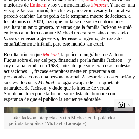
musicales de
Eminem
y los ya mencionados
Simpson
. Y luego, una
vez que Jackson murió, los chistes parecieron cesar y la narrativa
pareció cambiar. La tragedia de la temprana muerte de Jackson, a
los 50 años en 2009, hizo que burlarse de sus excentricidades
resultara un tanto grosero, mientras que la familia Jackson se unió
en torno a un lema común: Michael no era raro, sino demasiado
bueno
, demasiado generoso, demasiado ingenuo, demasiado
entrañablemente infantil, para este mundo tan cruel.
Resulta irónico que
Michael
, la película biográfica de Antoine
Fuqua sobre el rey del pop, financiada por la familia Jackson —y
cuya trama termina en 1988, antes de que surgieran esas molestas
acusaciones—, fracase estrepitosamente en presentar a su
protagonista como una persona normal. A pesar de su ostentación y
su elevado coste,
Michael
no logra escapar de la inquietante
naturaleza de Jackson, y dudo que lo intente de verdad.
Simplemente expone la locura surrealista del hombre con la
esperanza de que el público la encuentre adorable.
Jaafar Jackson interpreta a su tío Michael en la polémica
película biográfica ‘Michael’
(
Lionsgate
)