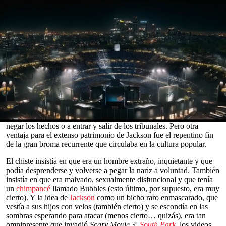
Tráiler de la película biográfica sobre Michael Jackson muestra a
Jaafar Jackson en el papel del rey del pop
Read in English
na vez, Bart Simpson dijo: “El alma no existe. Es
solo algo que se inventaron para asustar a los
niños. Como el coco o
Michael Jackson
”.
U
Podría decirse que nada benefició más a
Michael
Jackson
que su muerte. Significó que ya no
habría escándalos de alto perfil que otros tuvieran que solucionar,
ni
acusaciones
públicas de
abuso sexual infantil
que lo obligaran a
0
negar los hechos o a entrar y salir de los tribunales. Pero otra
seconds
ventaja para el extenso patrimonio de Jackson fue el repentino fin
of
de la gran broma recurrente que circulaba en la cultura popular.
0
seconds
El chiste insistía en que era un hombre extraño, inquietante y que
podía desprenderse y volverse a pegar la nariz a voluntad. También
insistía en que era malvado, sexualmente disfuncional y que tenía
un
chimpancé
llamado Bubbles (esto último, por supuesto, era muy
cierto). Y la idea de
Jackson
como un bicho raro enmascarado, que
vestía a sus hijos con velos (también cierto) y se escondía en las
sombras esperando para atacar (menos cierto… quizás), era tan
omnipresente que invadió
Scary Movie 3
,
South Park
, los videos