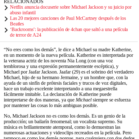
RELACIONADOS
Netflix anuncia docuserie sobre Michael Jackson y su juicio por
abuso infantil
Las 20 mejores canciones de Paul McCartney después de los
Beatles
‘Backrooms’: la publicación de 4chan que saltó a una película
de terror de A24
“No eres como los demás”, le dice a Michael su madre Katherine,
en un momento de la nueva película. Katherine es interpretada por
la veterana actriz de los noventa Nia Long (con una voz
temblorosa y una expresión permanentemente escéptica), y
Michael por Jaafar Jackson. Jaafar (29) es el sobrino del verdadero
Michael, hijo de su hermano Jermaine, y un hombre que, con la
ayuda de un sinfín de prótesis faciales y trucos de voz digitales,
hace un trabajo excelente interpretando a una megaestrella
fácilmente imitable. La declaración de Katherine puede
interpretarse de dos maneras, ya que
Michael
siempre se esfuerza
por mantener las cosas lo más ambiguas posible.
No, Michael Jackson no es como los demás. Es un genio de la
producción; un bailarín fenomenal; un vocalista supremo. Su
música es brillantemente atemporal, como lo demuestran las
numerosas actuaciones y videoclips recreados en la película. Pero
tampoco es como los demás porque, para cualquiera con dos dedos