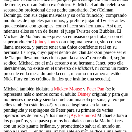
de frente, es un auténtico excéntrico. El Michael adulto celebra su
separación profesional de su padre autoritario, Joe (Colman
Domingo, con sus cejas malvadas y su ceño fruncido), comprando
montones de juguetes para niños, y prefiere jugar al Twister antes
que acostarse con groupies, como hacen sus hermanos. Así que,
mientras ellos se van de fiesta, él juega Twister con Bubbles. El
Michael de
Michael
no expresa su entusiasmo por trabajar con el
superproductor
Quincy Jones
con ninguna persona, sino con su
llama mascota, y parece tener una única confidente real en su
hermana LaToya, cuyo papel dentro del clan Jackson parece ser el
de “la que lleva muchas cintas para la cabeza” (en realidad, según
se dice, Michael era el más cercano a su hermana Janet, pero ella,
literalmente, no existe en el universo de
Michael
, ni como un rostro
presente en la mesa durante la cena, ni como un cameo al estilo
Nick Fury en los créditos finales que insinúe una secuela).
Michael también idolatra a
Mickey Mouse
y
Peter Pan
(se le
representa más o menos como el adulto
Disney
original; y para que
no pienses que estoy siendo cruel con una sola persona, ¡creo que
ellos también están locos!), y parece inspirarse en la nariz
puntiaguda y respingona de Peter para su primera de varias
operaciones de nariz. ¡Y los niños! ¡
Ay, los niños!
Michael adora a
los pequeños, y se pasea por los hospitales como la Madre Teresa
con un solo guante brillante, y prometiendo salvar al mundo un
niño a la vez. “Tengo una luz brillante en mí”, le dice a una peluca