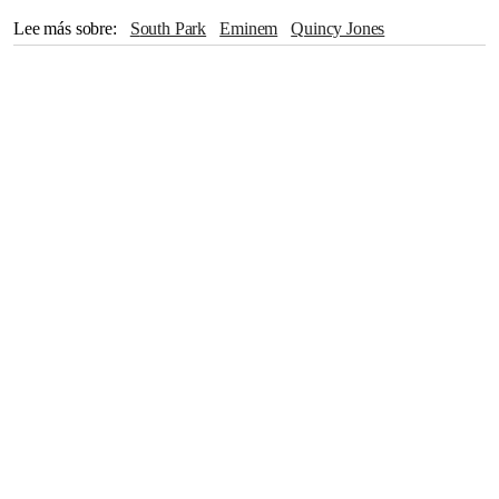
Lee más sobre
South Park
Eminem
Quincy Jones
Mickey Mouse
Peter Pan
Brooke Shields
Michael Jackson
Janet Jackson
Disney
Abuso sexual
abuso
Abuso doméstico
Hollywood
Cultura Pop