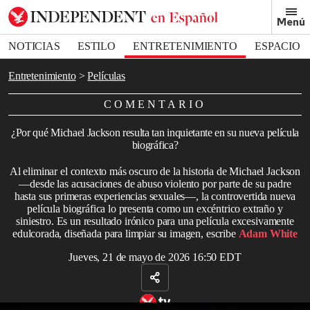
Removed from bookmarks
Menú
Close popover
Bookmark popover
NOTICIAS
ESTILO
ENTRETENIMIENTO
ESPACIO
DEPORTES
Entretenimiento
Películas
COMENTARIO
¿Por qué Michael Jackson resulta tan inquietante en su nueva película
biográfica?
Al eliminar el contexto más oscuro de la historia de Michael Jackson
—desde las acusaciones de abuso violento por parte de su padre
hasta sus primeras experiencias sexuales—, la controvertida nueva
película biográfica lo presenta como un excéntrico extraño y
siniestro. Es un resultado irónico para una película excesivamente
edulcorada, diseñada para limpiar su imagen, escribe
Adam White
Jueves, 21 de mayo de 2026 16:50 EDT