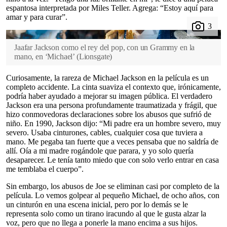
espantosa interpretada por Miles Teller. Agrega: “Estoy aquí para
amar y para curar”.
Jaafar Jackson como el rey del pop, con un Grammy en la
mano, en ‘Michael’
(
Lionsgate
)
Curiosamente, la rareza de Michael Jackson en la película es un
completo accidente. La cinta suaviza el contexto que, irónicamente,
podría haber ayudado a mejorar su imagen pública. El verdadero
Jackson era una persona profundamente traumatizada y frágil, que
hizo conmovedoras declaraciones sobre los abusos que sufrió de
niño. En 1990, Jackson dijo: “Mi padre era un hombre severo, muy
severo. Usaba cinturones, cables, cualquier cosa que tuviera a
mano. Me pegaba tan fuerte que a veces pensaba que no saldría de
allí. Oía a mi madre rogándole que parara, y yo solo quería
desaparecer. Le tenía tanto miedo que con solo verlo entrar en casa
me temblaba el cuerpo”.
Sin embargo, los abusos de Joe se eliminan casi por completo de la
película. Lo vemos golpear al pequeño Michael, de ocho años, con
un cinturón en una escena inicial, pero por lo demás se le
representa solo como un tirano iracundo al que le gusta alzar la
voz, pero que no llega a ponerle la mano encima a sus hijos.