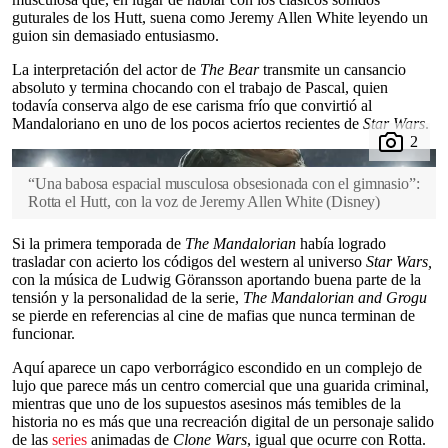
guturales de los Hutt, suena como Jeremy Allen White leyendo un
guion sin demasiado entusiasmo.
La interpretación del actor de
The Bear
transmite un cansancio
absoluto y termina chocando con el trabajo de Pascal, quien
todavía conserva algo de ese carisma frío que convirtió al
Mandaloriano en uno de los pocos aciertos recientes de
Star Wars
.
“Una babosa espacial musculosa obsesionada con el gimnasio”:
Rotta el Hutt, con la voz de Jeremy Allen White
(
Disney
)
Si la primera temporada de
The Mandalorian
había logrado
trasladar con acierto los códigos del western al universo
Star Wars,
con la música de Ludwig Göransson aportando buena parte de la
tensión y la personalidad de la serie,
The Mandalorian and Grogu
se pierde en referencias al cine de mafias que nunca terminan de
funcionar.
Aquí aparece un capo verborrágico escondido en un complejo de
lujo que parece más un centro comercial que una guarida criminal,
mientras que uno de los supuestos asesinos más temibles de la
historia no es más que una recreación digital de un personaje salido
de las
series
animadas de
Clone Wars
, igual que ocurre con Rotta.