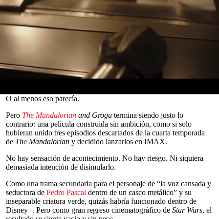
Read in English
¿Cuántos clavos más puede
soportar
el ataúd de
Star Wars
antes de
que desaparezca cualquier esperanza de resurrección? Ya pasaron
siete años desde
El ascenso de Skywalker
, un cierre tibio y
complaciente para la trilogía secuela y, desde entonces,
la
franquicia
quedó casi confinada al streaming: a veces con
resultados
brillantes, como
Andor
, y otras con producciones
olvidables, como la miniserie de
Obi-Wan Kenobi
.
Por eso, el regreso de
Star Wars
a los cines prometía algo grande.
0
O al menos eso parecía.
seconds
of
Pero
The Mandalorian
and Grogu
termina siendo justo lo
0
contrario: una película construida sin ambición, como si solo
seconds
hubieran unido tres episodios descartados de la cuarta temporada
de
The Mandalorian
y decidido lanzarlos en IMAX.
No hay sensación de acontecimiento. No hay riesgo. Ni siquiera
demasiada intención de disimularlo.
Como una trama secundaria para el personaje de “la voz cansada y
seductora de
Pedro Pascal
dentro de un casco metálico” y su
inseparable criatura verde, quizás habría funcionado dentro de
Disney+. Pero como gran regreso cinematográfico de
Star Wars
, el
resultado se siente vacío y sin peso.