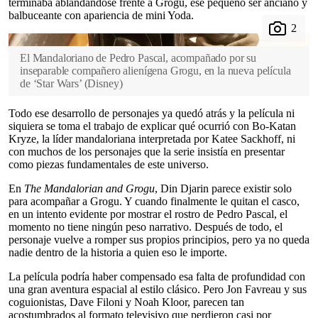
terminaba ablandándose frente a Grogu, ese pequeño ser anciano y
balbuceante con apariencia de mini Yoda.
El Mandaloriano de Pedro Pascal, acompañado por su
inseparable compañero alienígena Grogu, en la nueva película
de ‘Star Wars’
(
Disney
)
Todo ese desarrollo de personajes ya quedó atrás y la película ni
siquiera se toma el trabajo de explicar qué ocurrió con Bo-Katan
Kryze, la líder mandaloriana interpretada por Katee Sackhoff, ni
con muchos de los personajes que la serie insistía en presentar
como piezas fundamentales de este universo.
En
The Mandalorian and Grogu
, Din Djarin parece existir solo
para acompañar a Grogu. Y cuando finalmente le quitan el casco,
en un intento evidente por mostrar el rostro de Pedro Pascal, el
momento no tiene ningún peso narrativo. Después de todo, el
personaje vuelve a romper sus propios principios, pero ya no queda
nadie dentro de la historia a quien eso le importe.
La película podría haber compensado esa falta de profundidad con
una gran aventura espacial al estilo clásico. Pero Jon Favreau y sus
coguionistas, Dave Filoni y Noah Kloor, parecen tan
acostumbrados al formato televisivo que perdieron casi por