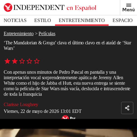
Removed from bookmarks
Menú
Close popover
Bookmark popover
NOTICIAS
ESTILO
ENTRETENIMIENTO
ESPACIO
DEPORTES
Entretenimiento
Películas
‘The Mandalorian & Grogu’ clava el último clavo en el ataúd de ‘Star
Wars’
Con apenas unos minutos de Pedro Pascal en pantalla y una
interpretación vocal sorprendentemente apática de Jeremy Allen
White como el hijo de Jabba el Hutt, esta nueva entrega se siente
como la película de Star Wars más vacía, deslucida e intrascendente
de toda la franquicia
Clarisse Loughrey
Viernes, 22 de mayo de 2026 13:01 EDT
Tráiler de ‘The Mandalorian and Grogu’