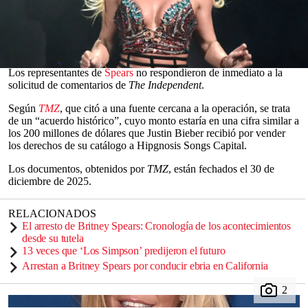
El acuerdo, que incluye los
derechos
de algunos de sus mayores
éxitos
, como ‘Oops!… I Did It Again’, ‘…Baby One More Time’
y ‘Gimme More’, fue confirmado por dos fuentes a
The Hollywood
Reporter.
0
Los representantes de
Spears
no respondieron de inmediato a la
seconds
solicitud de comentarios de
The Independent
.
of
0
Según
TMZ
, que citó a una fuente cercana a la operación, se trata
seconds
de un “acuerdo histórico”, cuyo monto estaría en una cifra similar a
los 200 millones de dólares que Justin Bieber recibió por vender
los derechos de su catálogo a Hipgnosis Songs Capital.
Los documentos, obtenidos por
TMZ
, están fechados el 30 de
diciembre de 2025.
RELACIONADOS
El arresto de Britney Spears: Cronología de los acontecimientos
desde su tutela
13 veces que ‘Los Simpson’ predijeron el futuro
Arrestan a Britney Spears por conducir ebria en California