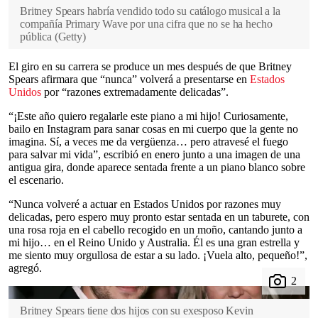
Britney Spears habría vendido todo su catálogo musical a la
compañía Primary Wave por una cifra que no se ha hecho
pública
(
Getty
)
El giro en su carrera se produce un mes después de que Britney
Spears afirmara que “nunca” volverá a presentarse en
Estados
Unidos
por “razones extremadamente delicadas”.
“¡Este año quiero regalarle este piano a mi hijo! Curiosamente,
bailo en Instagram para sanar cosas en mi cuerpo que la gente no
imagina. Sí, a veces me da vergüenza… pero atravesé el fuego
para salvar mi vida”, escribió en enero junto a una imagen de una
antigua gira, donde aparece sentada frente a un piano blanco sobre
el escenario.
“Nunca volveré a actuar en Estados Unidos por razones muy
delicadas, pero espero muy pronto estar sentada en un taburete, con
una rosa roja en el cabello recogido en un moño, cantando junto a
mi hijo… en el Reino Unido y Australia. Él es una gran estrella y
me siento muy orgullosa de estar a su lado. ¡Vuela alto, pequeño!”,
agregó.
Britney Spears tiene dos hijos con su exesposo Kevin