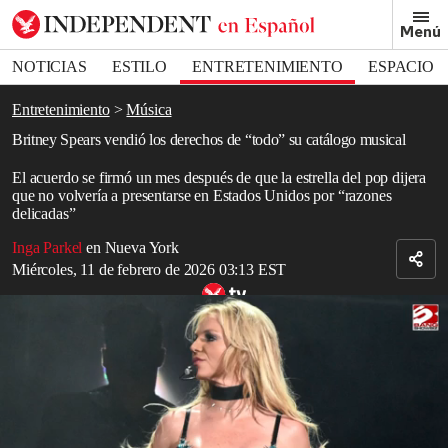
Removed from bookmarks
Menú
Close popover
Bookmark popover
NOTICIAS
ESTILO
ENTRETENIMIENTO
ESPACIO
DEPORTES
Entretenimiento
Música
Britney Spears vendió los derechos de “todo” su catálogo musical
El acuerdo se firmó un mes después de que la estrella del pop dijera
que no volvería a presentarse en Estados Unidos por “razones
delicadas”
Inga Parkel
en Nueva York
Miércoles, 11 de febrero de 2026 03:13 EST
Relacionado: Britney Spears asegura que es “increíblemente
afortunada de estar viva” tras el trato que recibió de su familia
Read in English
Britney Spears
habría vendido todo su catálogo
musical
a la
compañía
Primary Wave por una cifra que no se ha hecho pública.