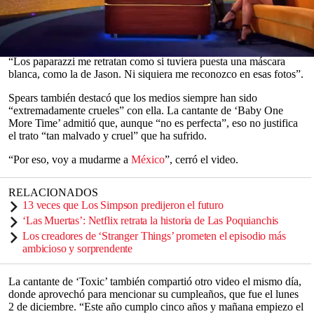
cantante de ‘Oops!...I Did It Again’ compartió la dolorosa razón
detrás de su decisión: el trato de los
paparazzi
. “Es muy doloroso
para mí”, expresó con pesar.
0
“Los paparazzi me retratan como si tuviera puesta una máscara
seconds
blanca, como la de Jason. Ni siquiera me reconozco en esas fotos”.
of
0
Spears también destacó que los medios siempre han sido
seconds
“extremadamente crueles” con ella. La cantante de ‘Baby One
More Time’ admitió que, aunque “no es perfecta”, eso no justifica
el trato “tan malvado y cruel” que ha sufrido.
“Por eso, voy a mudarme a
México
”, cerró el video.
RELACIONADOS
13 veces que Los Simpson predijeron el futuro
‘Las Muertas’: Netflix retrata la historia de Las Poquianchis
Los creadores de ‘Stranger Things’ prometen el episodio más
ambicioso y sorprendente
La cantante de ‘Toxic’ también compartió otro video el mismo día,
donde aprovechó para mencionar su cumpleaños, que fue el lunes
2 de diciembre. “Este año cumplo cinco años y mañana empiezo el