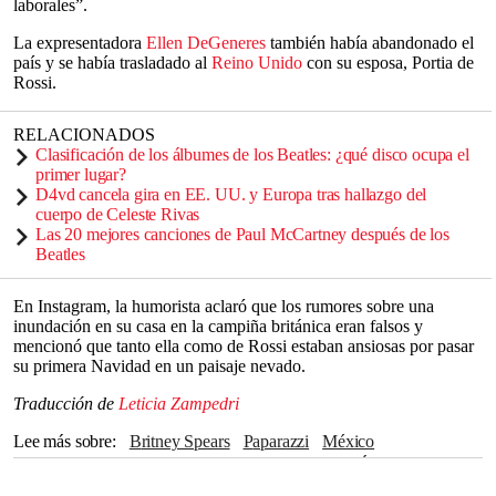
laborales”.
La expresentadora
Ellen DeGeneres
también había abandonado el
país y se había trasladado al
Reino Unido
con su esposa, Portia de
Rossi.
RELACIONADOS
Clasificación de los álbumes de los Beatles: ¿qué disco ocupa el
primer lugar?
D4vd cancela gira en EE. UU. y Europa tras hallazgo del
cuerpo de Celeste Rivas
Las 20 mejores canciones de Paul McCartney después de los
Beatles
En Instagram, la humorista aclaró que los rumores sobre una
inundación en su casa en la campiña británica eran falsos y
mencionó que tanto ella como de Rossi estaban ansiosas por pasar
su primera Navidad en un paisaje nevado.
Traducción de
Leticia Zampedri
Lee más sobre
Britney Spears
paparazzi
México
Ellen DeGeneres
Reino Unido
California
Los Ángeles
Estados Unidos