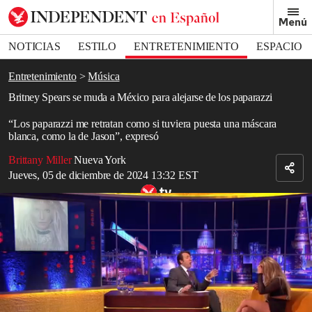
Removed from bookmarks
Menú
Close popover
Bookmark popover
NOTICIAS
ESTILO
ENTRETENIMIENTO
ESPACIO
DEPORTES
Entretenimiento
Música
Britney Spears se muda a México para alejarse de los paparazzi
“Los paparazzi me retratan como si tuviera puesta una máscara
blanca, como la de Jason”, expresó
Brittany Miller
Nueva York
Jueves, 05 de diciembre de 2024 13:32 EST
Relacionado: ITV presenta un clip exclusivo de Britney Spears,
donde la cantante habla sobre su tutela
Read in English
Britney Spears
reveló su intención de mudarse fuera de
Estados
Unidos
.
En un video reciente publicado en su cuenta de Instagram, la