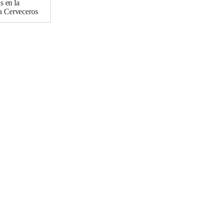
s en la
a Cerveceros