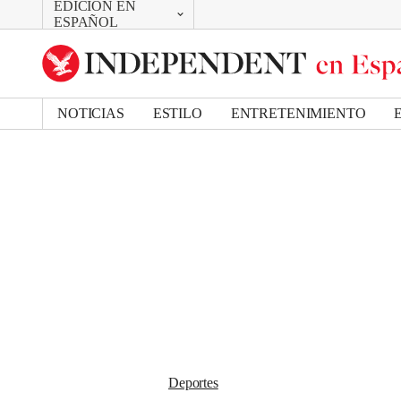
EDICIÓN EN
CAMBIAR
Removed from bookmarks
ESPAÑOL
Close popover
UK Edition
Bookmark popover
US Edition
NOTICIAS
ESTILO
ENTRETENIMIENTO
Deportes