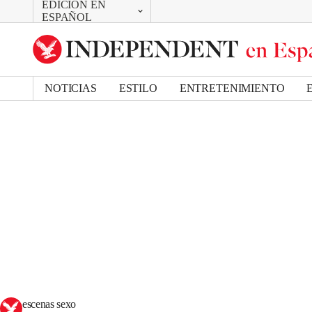
EDICIÓN EN
CAMBIAR
ESPAÑOL
UK Edition
US Edition
NOTICIAS
ESTILO
ENTRETENIMIENTO
escenas sexo