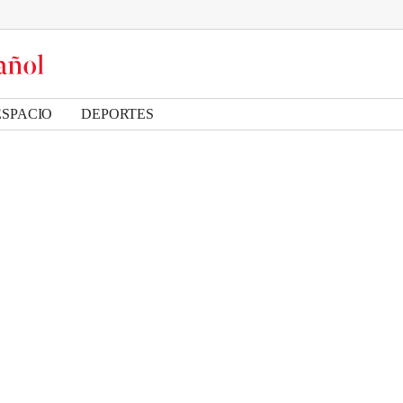
ESPACIO
DEPORTES