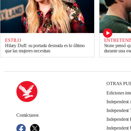
ESTILO
ENTRETENI
Hilary Duff: su portada desnuda es lo último
Stone pensó qu
que las mujeres necesitan
durante una es
OTRAS PU
Ediciones int
Independent 
Independent 
Contáctanos
Independent 
Independent