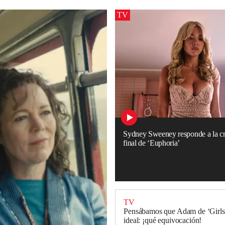
TV
Sydney Sweeney responde a la crít
final de ‘Euphoria’
TV
Pensábamos que Adam de ‘Girls’
ideal: ¡qué equivocación!