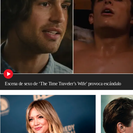
Escena de sexo de ‘The Time Traveler’s Wife’ provoca escándalo