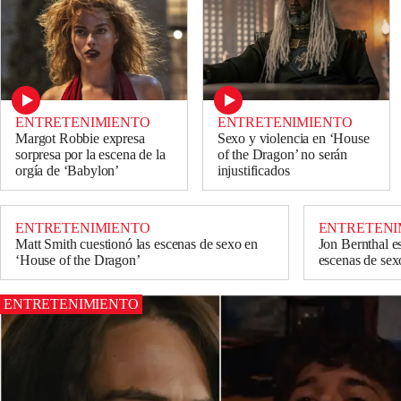
ENTRETENIMIENTO
ENTRETENIMIENTO
Margot Robbie expresa
Sexo y violencia en ‘House
sorpresa por la escena de la
of the Dragon’ no serán
orgía de ‘Babylon’
injustificados
ENTRETENIMIENTO
ENTRETENI
Matt Smith cuestionó las escenas de sexo en
Jon Bernthal e
‘House of the Dragon’
escenas de se
ENTRETENIMIENTO