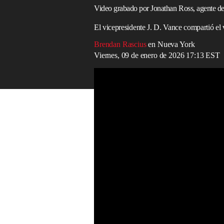
Video grabado por Jonathan Ross, agente d
El vicepresidente J. D. Vance compartió el 
Brendan Rascius
en Nueva York
Viernes, 09 de enero de 2026 17:13 EST
Manifestantes se enfrentan con la policía
Read in English
Un video publicado en línea muestra, apa
inmigración
que disparó, el
tiroteo fatal
qu
agente,
identificado
como
Jonathan Ross
Aduanas de EE. UU. (ICE).
El video, de 48 segundos, fue difundido 
desciende de su vehículo y se aproxima 
volante, con un perro en el asiento trasero
En la grabación se escucha a Good decir:
el vehículo.