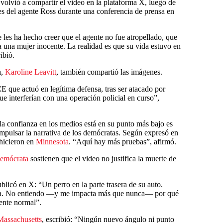
volvió a compartir el video en la plataforma X, luego de
s del agente Ross durante una conferencia de prensa en
 les ha hecho creer que el agente no fue atropellado, que
a una mujer inocente. La realidad es que su vida estuvo en
ibió.
a,
Karoline Leavitt
, también compartió las imágenes.
 que actuó en legítima defensa, tras ser atacado por
ue interferían con una operación policial en curso”,
la confianza en los medios está en su punto más bajo es
mpulsar la narrativa de los demócratas. Según expresó en
 hicieron en
Minnesota
. “Aquí hay más pruebas”, afirmó.
Demócrata
sostienen que el video no justifica la muerte de
blicó en X: “Un perro en la parte trasera de su auto.
uela. No entiendo —y me impacta más que nunca— por qué
ente normal”.
Massachusetts
, escribió: “Ningún nuevo ángulo ni punto