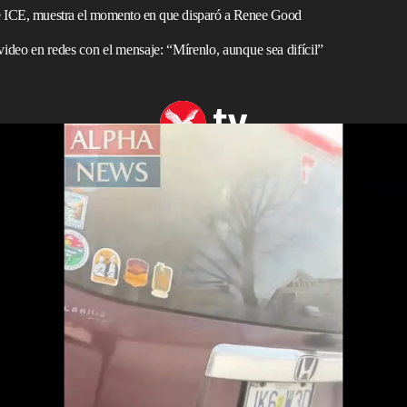
e ICE, muestra el momento en que disparó a Renee Good
video en redes con el mensaje: “Mírenlo, aunque sea difícil”
 frente a sede del ICE en Minneapolis tras la muerte de Renee Nicole Goo
rentemente desde la perspectiva del
agente
de
e terminó con la vida de Renee Good en
Minneapolis
. El
, pertenece al Servicio de Inmigración y Control de
por el medio local
Alpha News
y comienza cuando Ross
a una camioneta estacionada, donde Good está sentada al
.
 “Está bien, no estoy enojada”, mientras el agente rodea