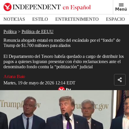
Removed from bookmarks
Menú
Close popover
Bookmark popover
NOTICIAS
ESTILO
ENTRETENIMIENTO
ESPACIO
DEPORTES
Política
Política de EEUU
Renuncia abogado estatal en medio del escándalo por el “fondo” de
Trump de $1.700 millones para aliados
El Departamento del Tesoro habría quedado a cargo de distribuir los
pagos a quienes lograran presentar con éxito reclamaciones ante el
denominado fondo contra la “politización” judicial
Ariana Baio
Martes, 19 de mayo de 2026 12:14 EDT
Trump respalda un fondo “contra la politización judicial” de 1.700
millones de dólares para compensar a aliados que, según él, fueron
tratados “brutalmente” por el Departamento de Justicia de Biden
Read in English