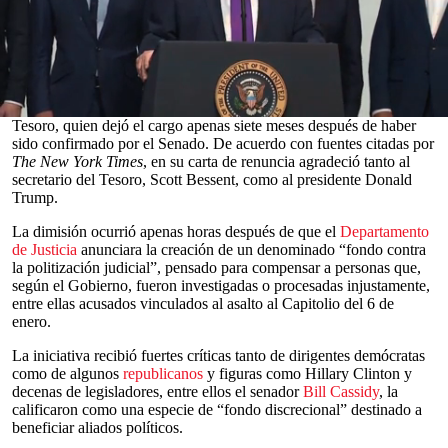
Según
trascendió
, un alto
funcionario
jurídico del
Departamento
del Tesoro
de
Estados Unidos
renunció el lunes poco después de
que el Gobierno de
Trump
presentara un fondo de 1.700 millones
de dólares destinado a compensar a aliados del presidente
investigados durante gestiones anteriores.
Se trata de Brian Morrissey, hasta ahora principal asesor legal del
0
Tesoro, quien dejó el cargo apenas siete meses después de haber
seconds
sido confirmado por el Senado. De acuerdo con fuentes citadas por
of
The New York Times
, en su carta de renuncia agradeció tanto al
0
secretario del Tesoro, Scott Bessent, como al presidente Donald
seconds
Trump.
La dimisión ocurrió apenas horas después de que el
Departamento
de Justicia
anunciara la creación de un denominado “fondo contra
la politización judicial”, pensado para compensar a personas que,
según el Gobierno, fueron investigadas o procesadas injustamente,
entre ellas acusados vinculados al asalto al Capitolio del 6 de
enero.
La iniciativa recibió fuertes críticas tanto de dirigentes demócratas
como de algunos
republicanos
y figuras como Hillary Clinton y
decenas de legisladores, entre ellos el senador
Bill Cassidy
, la
calificaron como una especie de “fondo discrecional” destinado a
beneficiar aliados políticos.