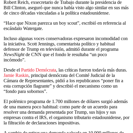
Robert Reich, exsecretario de Trabajo durante la presidencia de
Bill Clinton, aseguró que nunca había visto algo similar en sus más
de cinco décadas vinculadas a la política estadounidense.
“Hace que Nixon parezca un boy scout”, escribió en referencia al
escándalo Watergate.
Incluso algunas voces conservadoras expresaron incomodidad con
la iniciativa. Scott Jennings, comentarista político y habitual
defensor de Trump en televisión, admitió durante el programa
NewsNight
de CNN que el fondo le resultaba “un poco
incómodo”.
Desde el
Partido Demócrata
, las críticas fueron todavía más duras.
Jamie Raskin
, principal demócrata del Comité Judicial de la
Cámara de Representantes, pidió a los republicanos “poner fin a
esta corrupción flagrante” y describió el mecanismo como un
“fondo para sobornos”.
El polémico programa de 1.700 millones de dólares surgió además
de una manera poco habitual: como parte de un acuerdo para
resolver una demanda presentada por Trump, sus hijos y sus
empresas contra el IRS, el organismo tributario estadounidense, por
la filtración de declaraciones impositivas.
A cambio de retirar una demanda valuada en 10.000 millones de