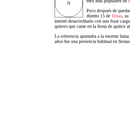
mex más populares de
N
Poco después de quedars
distrito 15 de
Texas
, su
intentó desacreditarlo con una frase carga
quieres que cante en la fiesta de quince a
La referencia apuntaba a la enorme fama 
años fue una presencia habitual en fiestas