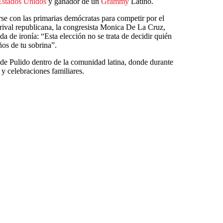
Estados Unidos
y ganador de un
Grammy
Latino.
e con las primarias demócratas para competir por el
 rival republicana, la congresista Monica De La Cruz,
da de ironía: “Esta elección no se trata de decidir quién
ños de tu sobrina”.
de Pulido dentro de la comunidad latina, donde durante
 y celebraciones familiares.