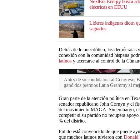
NextEra Energy busca adq
eléctricas en EEUU
Líderes indígenas dicen q
sagrados
Detrás de lo anecdótico, los demócratas v
conexión con la comunidad hispana podría
latinos
y acercarse al control de la Cámar
Antes de su candidatura al Congreso, B
ganó dos premios Latin Grammy al mej
Gran parte de la atención política en Texa
senador republicano John Cornyn y el fis
del movimiento MAGA. Sin embargo, el d
competir si su partido no recupera apoyo 
% del distrito.
Pulido está convencido de que puede ayud
que muchos latinos tuvieron con
Donald