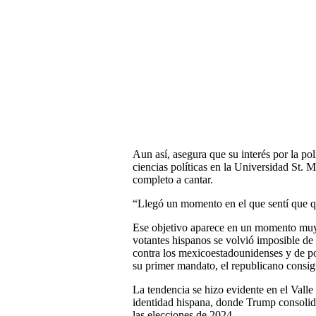
Aun así, asegura que su interés por la po
ciencias políticas en la Universidad St. 
completo a cantar.
“Llegó un momento en el que sentí que qu
Ese objetivo aparece en un momento muy 
votantes hispanos se volvió imposible de
contra los mexicoestadounidenses y de po
su primer mandato, el republicano consigu
La tendencia se hizo evidente en el Valle
identidad hispana, donde Trump consolidó
las elecciones de 2024.