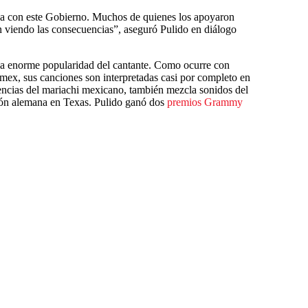
a con este Gobierno. Muchos de quienes los apoyaron
án viendo las consecuencias”, aseguró Pulido en diálogo
 la enorme popularidad del cantante. Como ocurre con
x-mex, sus canciones son interpretadas casi por completo en
uencias del mariachi mexicano, también mezcla sonidos del
ción alemana en Texas. Pulido ganó dos
premios Grammy