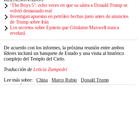
‘The Boys 5’: ocho veces en que su sátira a Donald Trump se
volvió demasiado real
Investigan apuestas en petróleo hechas justo antes de anuncios
de Trump sobre Irán
Los secretos sobre Epstein que Ghislaine Maxwell nunca
revelará
De acuerdo con los informes, la próxima reunión entre ambos
líderes incluirá un banquete de Estado y una visita al histórico
complejo del Templo del Cielo.
Traducción de
Leticia Zampedri
Lee más sobre
China
Marco Rubio
Donald Trump
NICOLÁS MADURO
Maryland
Xi Jinping
Venezuela
La Casa Blanca
Truth Social
Nueva York
Estados Unidos
Fidel Castro
Tim Cook
apple
Busan
Eric Trump
Sean Hannity
Elon Musk