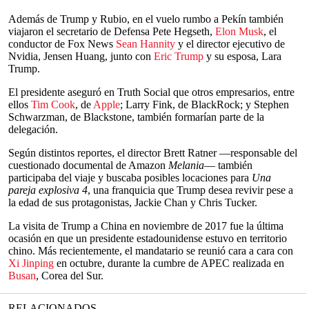
Además de Trump y Rubio, en el vuelo rumbo a Pekín también
viajaron el secretario de Defensa Pete Hegseth,
Elon Musk
, el
conductor de Fox News
Sean Hannity
y el director ejecutivo de
Nvidia, Jensen Huang, junto con
Eric Trump
y su esposa, Lara
Trump.
El presidente aseguró en Truth Social que otros empresarios, entre
ellos
Tim Cook
, de
Apple
; Larry Fink, de BlackRock; y Stephen
Schwarzman, de Blackstone, también formarían parte de la
delegación.
Según distintos reportes, el director Brett Ratner —responsable del
cuestionado documental de Amazon
Melania
— también
participaba del viaje y buscaba posibles locaciones para
Una
pareja explosiva 4
, una franquicia que Trump desea revivir pese a
la edad de sus protagonistas, Jackie Chan y Chris Tucker.
La visita de Trump a China en noviembre de 2017 fue la última
ocasión en que un presidente estadounidense estuvo en territorio
chino. Más recientemente, el mandatario se reunió cara a cara con
Xi Jinping
en octubre, durante la cumbre de APEC realizada en
Busan
, Corea del Sur.
RELACIONADOS