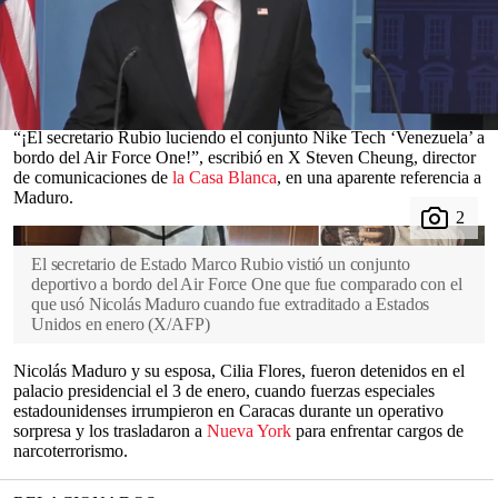
líder venezolano
Nicolás Maduro
tras su captura en enero.
Rubio
llegó a la base conjunta Andrews, en
Maryland
, vestido con
traje para abordar el vuelo del presidente
Donald Trump
rumbo a
China
. Sin embargo, después del despegue se cambió de ropa en
una decisión que llamó la atención.
0
“¡El secretario Rubio luciendo el conjunto Nike Tech ‘Venezuela’ a
seconds
bordo del Air Force One!”, escribió en X Steven Cheung, director
of
de comunicaciones de
la Casa Blanca
, en una aparente referencia a
0
Maduro.
seconds
El secretario de Estado Marco Rubio vistió un conjunto
deportivo a bordo del Air Force One que fue comparado con el
que usó Nicolás Maduro cuando fue extraditado a Estados
Unidos en enero
(
X/AFP
)
Nicolás Maduro y su esposa, Cilia Flores, fueron detenidos en el
palacio presidencial el 3 de enero, cuando fuerzas especiales
estadounidenses irrumpieron en Caracas durante un operativo
sorpresa y los trasladaron a
Nueva York
para enfrentar cargos de
narcoterrorismo.