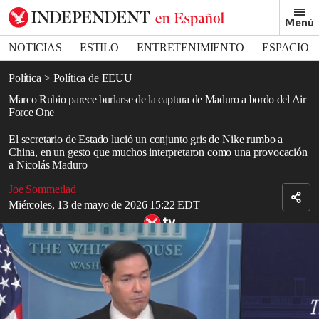
Removed from bookmarks
Menú
Close popover
Bookmark popover
NOTICIAS
ESTILO
ENTRETENIMIENTO
ESPACIO
DEPORTES
Política
Política de EEUU
Marco Rubio parece burlarse de la captura de Maduro a bordo del Air
Force One
El secretario de Estado lució un conjunto gris de Nike rumbo a
China, en un gesto que muchos interpretaron como una provocación
a Nicolás Maduro
Joe Sommerlad
Miércoles, 13 de mayo de 2026 15:22 EDT
Marco Rubio cita letras de hip-hop para describir a los líderes de Irán
Read in English
El
secretario
de Estado,
Marco Rubio
, apareció el martes a bordo
del
Air Force One
con un conjunto similar al que usó el depuesto