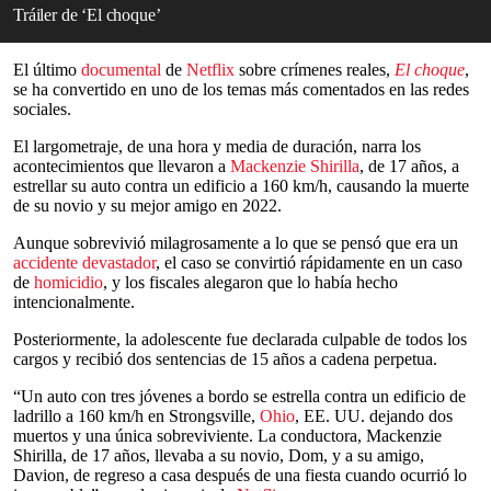
Tráiler de ‘El choque’
El último
documental
de
Netflix
sobre crímenes reales,
El choque
,
se ha convertido en uno de los temas más comentados en las redes
sociales.
El largometraje, de una hora y media de duración, narra los
acontecimientos que llevaron a
Mackenzie Shirilla
, de 17 años, a
estrellar su auto contra un edificio a 160 km/h, causando la muerte
de su novio y su mejor amigo en 2022.
Aunque sobrevivió milagrosamente a lo que se pensó que era un
accidente devastador
, el caso se convirtió rápidamente en un caso
de
homicidio
, y los fiscales alegaron que lo había hecho
intencionalmente.
Posteriormente, la adolescente fue declarada culpable de todos los
cargos y recibió dos sentencias de 15 años a cadena perpetua.
“Un auto con tres jóvenes a bordo se estrella contra un edificio de
ladrillo a 160 km/h en Strongsville,
Ohio
, EE. UU. dejando dos
muertos y una única sobreviviente. La conductora, Mackenzie
Shirilla, de 17 años, llevaba a su novio, Dom, y a su amigo,
Davion, de regreso a casa después de una fiesta cuando ocurrió lo