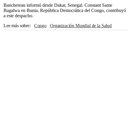
Banchereau informó desde Dakar, Senegal. Constant Same
Bagalwa en Bunia, República Democrática del Congo, contribuyó
a este despacho.
Lee más sobre
Congo
Organización Mundial de la Salud
Estados Unidos
Uganda
África
Estado Islámico
Ruanda
Marco Rubio