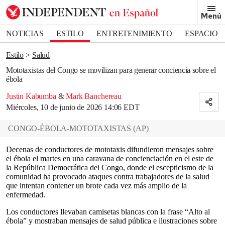
Removed from bookmarks
Menú
Close popover
Bookmark popover
NOTICIAS
ESTILO
ENTRETENIMIENTO
ESPACIO
DEPORTES
Estilo
Salud
Mototaxistas del Congo se movilizan para generar conciencia sobre el
ébola
Justin Kabumba
&
Mark Banchereau
Miércoles, 10 de junio de 2026 14:06 EDT
CONGO-ÉBOLA-MOTOTAXISTAS
(
AP
)
Decenas de conductores de mototaxis difundieron mensajes sobre
el ébola el martes en una caravana de concienciación en el este de
la República Democrática del Congo, donde el escepticismo de la
comunidad ha provocado ataques contra trabajadores de la salud
que intentan contener un brote cada vez más amplio de la
enfermedad.
Los conductores llevaban camisetas blancas con la frase “Alto al
ébola” y mostraban mensajes de salud pública e ilustraciones sobre