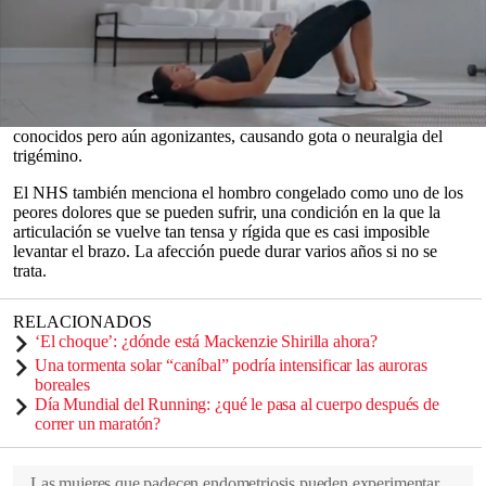
puede ser discutible, existen ciertas condiciones de
salud
o
enfermedades que son innegablemente insoportables.
Según el Sistema Nacional de Salud del Reino Unido (NHS), hay
20 afecciones que se clasifican como "dolor tan incapacitante" que
pueden impedir realizar las tareas diarias e incluyen dolores bien
conocidos como huesos rotos y cálculos renales hasta los menos
0
conocidos pero aún agonizantes, causando gota o neuralgia del
seconds
trigémino.
of
0
El NHS también menciona el hombro congelado como uno de los
seconds
peores dolores que se pueden sufrir, una condición en la que la
articulación se vuelve tan tensa y rígida que es casi imposible
levantar el brazo. La afección puede durar varios años si no se
trata.
RELACIONADOS
‘El choque’: ¿dónde está Mackenzie Shirilla ahora?
Una tormenta solar “caníbal” podría intensificar las auroras
boreales
Día Mundial del Running: ¿qué le pasa al cuerpo después de
correr un maratón?
Las mujeres que padecen endometriosis pueden experimentar