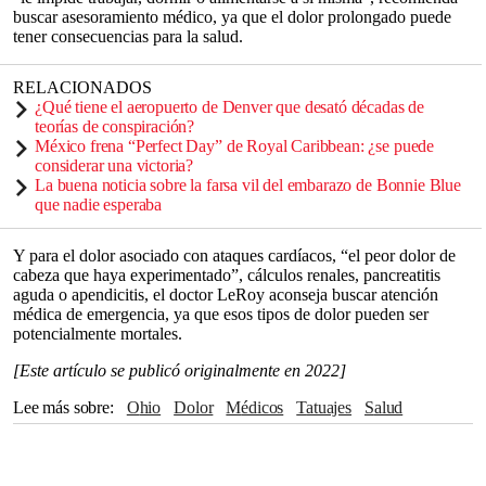
buscar asesoramiento médico, ya que el dolor prolongado puede
tener consecuencias para la salud.
RELACIONADOS
¿Qué tiene el aeropuerto de Denver que desató décadas de
teorías de conspiración?
México frena “Perfect Day” de Royal Caribbean: ¿se puede
considerar una victoria?
La buena noticia sobre la farsa vil del embarazo de Bonnie Blue
que nadie esperaba
Y para el dolor asociado con ataques cardíacos, “el peor dolor de
cabeza que haya experimentado”, cálculos renales, pancreatitis
aguda o apendicitis, el doctor LeRoy aconseja buscar atención
médica de emergencia, ya que esos tipos de dolor pueden ser
potencialmente mortales.
[Este artículo se publicó originalmente en 2022]
Lee más sobre
Ohio
Dolor
médicos
tatuajes
salud
endometriosis