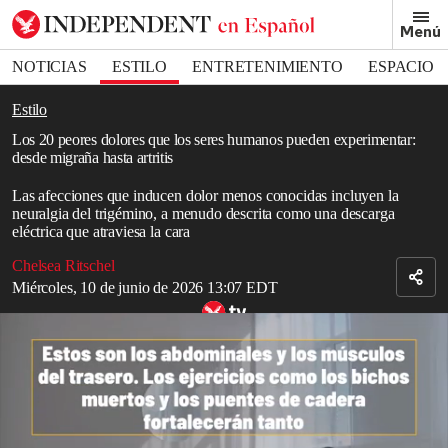
Removed from bookmarks
Menú
Close popover
Bookmark popover
NOTICIAS
ESTILO
ENTRETENIMIENTO
ESPACIO
DEPORTES
Estilo
Los 20 peores dolores que los seres humanos pueden experimentar:
desde migraña hasta artritis
Las afecciones que inducen dolor menos conocidas incluyen la
neuralgia del trigémino, a menudo descrita como una descarga
eléctrica que atraviesa la cara
Chelsea Ritschel
Miércoles, 10 de junio de 2026 13:07 EDT
5 simples formas holísticas de aliviar el dolor de espalda
El
dolor
es un tema complicado, ya que a menudo se considera
subjetivo y depende del umbral de
dolor
individual.
Sin embargo, si bien el dolor de hacerse
tatuajes
o tener un bebé