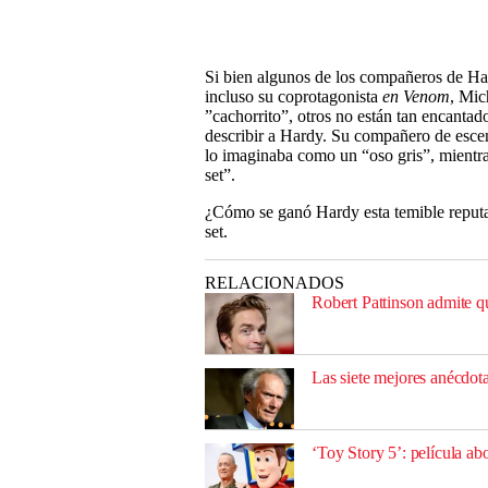
Si bien algunos de los compañeros de Har
incluso su coprotagonista
en Venom
, Mic
”cachorrito”, otros no están tan encanta
describir a Hardy.
Su compañero de esc
lo imaginaba como un “oso gris”, mientra
set”.
¿Cómo se ganó Hardy esta temible reputac
set.
RELACIONADOS
Robert Pattinson admite q
Las siete mejores anécdota
‘Toy Story 5’: película ab