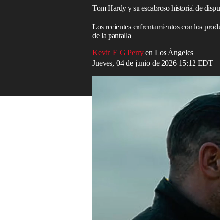
Tom Hardy y su escabroso historial de disputa
Los recientes enfrentamientos con los produ
de la pantalla
Kevin E G Perry
en Los Ángeles
Jueves, 04 de junio de 2026 15:12 EDT
Tom Hardy ha sostenido conversaciones para
Read in English
Tom Hardy
está pasando por una situació
actualmente en el centro de una polémica
Tierra de
mafiosos
.
Si bien
los rumores s
no está claro si regresará para la tercera 
Hardy es uno de los
actores
contemporáneo
sobre productores, directores y compañero
no son nada nuevo.
Ha forjado su carrera interpretando pers
como el imponente villano Bane en
Bat