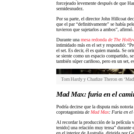
forcejeado levemente después de que Har
semidesnudez.
Por su parte, el director John Hillcoat d
que el par “definitivamente" se había pel
tuvieron que sujetarlos a ambos”, afirmó.
Durante una
mesa redonda
de The Holly
intimidado más en el set y respondió: “
el set. Es decir, él es quien manda. Se or
se siente como un espacio compartido, se
también súper cariñoso, pero en un set, e
Tom Hardy y Charlize Theron en ‘Mad 
Mad Max: furia en el cami
Podría decirse que la disputa más notoria 
coprotagonista
de
Mad Max
: Furia en el
Al recordar la producción de la película
tenido] una relación muy tensa” durante e
en el interior de Australia, dirigida por G