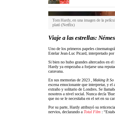
Tom Hardy, en una imagen de la película
plató
(
Netflix
)
Viaje a las estrellas: Némes
Uno de los primeros papeles cinematográf
Estelar Jean-Luc Picard, interpretado po
Si bien no hubo grandes altercados en el 
Hardy ya empezaba a forjarse una reputac
caravana.
En sus memorias de 2023
, Making It So
escena emocionante que interpretar, y el 
extraño y solitario de Londres. Se llam
nosotros a nivel social. Nunca decía 'Bue
que no se le necesitaba en el set en su c
Por su parte, Hardy atribuyó su reticencia
nervios, declarando a
Total Film
: “Estaba