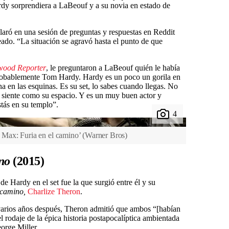
dy sorprendiera a LaBeouf y a su novia en estado de
eclaró en una sesión de preguntas y respuestas en Reddit
eado. “La situación se agravó hasta el punto de que
wood Reporter
, le preguntaron a LaBeouf quién le había
Probablemente Tom Hardy. Hardy es un poco un gorila en
ina en las esquinas. Es su set, lo sabes cuando llegas. No
 siente como su espacio. Y es un muy buen actor y
stás en su templo”.
Max: Furia en el camino’
(
Warner Bros
)
no
(2015)
de Hardy en el set fue la que surgió entre él y su
 camino,
Charlize Theron
.
 varios años después, Theron admitió que ambos “[habían
l rodaje de la épica historia postapocalíptica ambientada
eorge Miller.