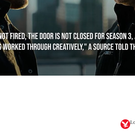
hn S. Fitzgerald en
El renacido (2015),
pero esa dureza
ad fuera de la pantalla.
Lo