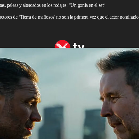
s, peleas y altercados en los rodajes: “Un gorila en el set”
ctores de ‘Tierra de mafiosos' no son la primera vez que el actor nominado
 regresar a ‘Tierra de mafiosos’ tras el drama en el set
n familiar. El actor londinense (48) se encuentra
 por su comportamiento en el rodaje del drama criminal
obre su despido
han sido rotundamente desmentidos, aún
temporada.
s más destacados de Gran Bretaña, pero las historias
s de reparto que tienen dificultades para trabajar con él
onajes duros y decididos, ya sea su memorable actuación
man
: El caballero de la noche asciende
(2012) o su papel