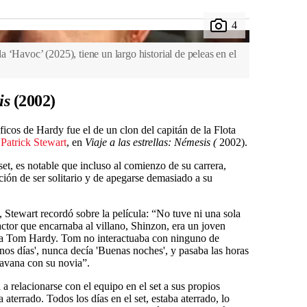
 ‘Havoc’ (2025), tiene un largo historial de peleas en el
is
(2002)
icos de Hardy fue el de un clon del capitán de la Flota
r
Patrick Stewart
, en
Viaje a las estrellas: Némesis (
2002).
set, es notable que incluso al comienzo de su carrera,
ión de ser solitario y de apegarse demasiado a su
, Stewart recordó sobre la película: “No tuve ni una sola
actor que encarnaba al villano, Shinzon, era un joven
aba Tom Hardy. Tom no interactuaba con ninguno de
nos días', nunca decía 'Buenas noches', y pasaba las horas
aravana con su novia”.
 a relacionarse con el equipo en el set a sus propios
 aterrado. Todos los días en el set, estaba aterrado, lo