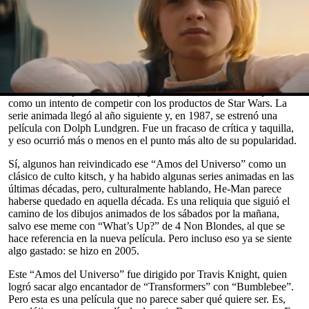
podrían justificar gastar cientos de millones de dólares para hacer
una película sobre un juguete viejo. Pero, en lo que respecta a los
hermosos productos rubios de Mattel, He-Man no es y nunca iba a
ser Barbie.
Es un personaje y una estética, músculos de fisicoculturista, cortes
de pelo tipo tazón y todo lo demás, tan arraigados en la década de
1980 como se puede estar. El juguete se lanzó en 1982, al parecer
0
como un intento de competir con los productos de Star Wars. La
seconds
serie animada llegó al año siguiente y, en 1987, se estrenó una
of
película con Dolph Lundgren. Fue un fracaso de crítica y taquilla,
0
y eso ocurrió más o menos en el punto más alto de su popularidad.
seconds
Sí, algunos han reivindicado ese “Amos del Universo” como un
clásico de culto kitsch, y ha habido algunas series animadas en las
últimas décadas, pero, culturalmente hablando, He-Man parece
haberse quedado en aquella década. Es una reliquia que siguió el
camino de los dibujos animados de los sábados por la mañana,
salvo ese meme con “What’s Up?” de 4 Non Blondes, al que se
hace referencia en la nueva película. Pero incluso eso ya se siente
algo gastado: se hizo en 2005.
Este “Amos del Universo” fue dirigido por Travis Knight, quien
logró sacar algo encantador de “Transformers” con “Bumblebee”.
Pero esta es una película que no parece saber qué quiere ser. Es,