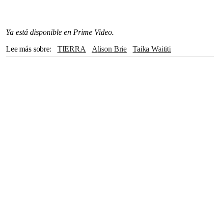
Ya está disponible en Prime Video.
Lee más sobre
TIERRA
Alison Brie
Taika Waititi
Jared Leto
Idris Elba
películas
reseñas