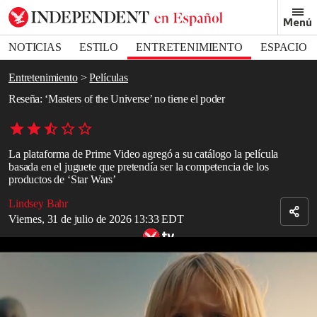
Removed from bookmarks
Menú
Close popover
Bookmark popover
NOTICIAS
ESTILO
ENTRETENIMIENTO
ESPACIO
DEPORTES
Entretenimiento
Películas
Reseña: ‘Masters of the Universe’ no tiene el poder
La plataforma de Prime Video agregó a su catálogo la película
basada en el juguete que pretendía ser la competencia de los
productos de ‘Star Wars’
Lindsey Bahr
Viernes, 31 de julio de 2026 13:33 EDT
Tráiler de ‘Amos del universo’
Puede que “Amos del Universo” no sepa quién es su público.
Claro, sí, quizá el objetivo sea “todo el mundo”. Los grandes éxitos
modernos suelen apuntar a esos cuatro cuadrantes dorados que