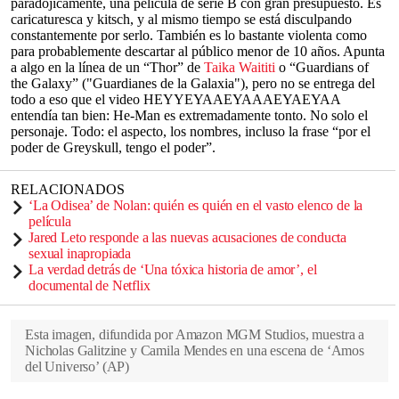
paradójicamente, una película de serie B con gran presupuesto. Es
caricaturesca y kitsch, y al mismo tiempo se está disculpando
constantemente por serlo. También es lo bastante violenta como
para probablemente descartar al público menor de 10 años. Apunta
a algo en la línea de un “Thor” de
Taika Waititi
o “Guardians of
the Galaxy” ("Guardianes de la Galaxia"), pero no se entrega del
todo a eso que el video HEYYEYAAEYAAAEYAEYAA
entendía tan bien: He-Man es extremadamente tonto. No solo el
personaje. Todo: el aspecto, los nombres, incluso la frase “por el
poder de Greyskull, tengo el poder”.
RELACIONADOS
‘La Odisea’ de Nolan: quién es quién en el vasto elenco de la
película
Jared Leto responde a las nuevas acusaciones de conducta
sexual inapropiada
La verdad detrás de ‘Una tóxica historia de amor’, el
documental de Netflix
Esta imagen, difundida por Amazon MGM Studios, muestra a
Nicholas Galitzine y Camila Mendes en una escena de ‘Amos
del Universo’
(
AP
)