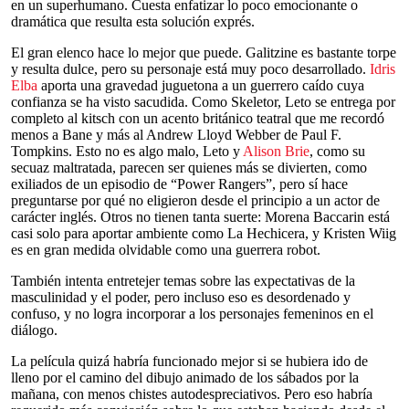
en un superhumano. Cuesta enfatizar lo poco emocionante o
dramática que resulta esta solución exprés.
El gran elenco hace lo mejor que puede. Galitzine es bastante torpe
y resulta dulce, pero su personaje está muy poco desarrollado.
Idris
Elba
aporta una gravedad juguetona a un guerrero caído cuya
confianza se ha visto sacudida. Como Skeletor, Leto se entrega por
completo al kitsch con un acento británico teatral que me recordó
menos a Bane y más al Andrew Lloyd Webber de Paul F.
Tompkins. Esto no es algo malo, Leto y
Alison Brie
, como su
secuaz maltratada, parecen ser quienes más se divierten, como
exiliados de un episodio de “Power Rangers”, pero sí hace
preguntarse por qué no eligieron desde el principio a un actor de
carácter inglés. Otros no tienen tanta suerte: Morena Baccarin está
casi solo para aportar ambiente como La Hechicera, y Kristen Wiig
es en gran medida olvidable como una guerrera robot.
También intenta entretejer temas sobre las expectativas de la
masculinidad y el poder, pero incluso eso es desordenado y
confuso, y no logra incorporar a los personajes femeninos en el
diálogo.
La película quizá habría funcionado mejor si se hubiera ido de
lleno por el camino del dibujo animado de los sábados por la
mañana, con menos chistes autodespreciativos. Pero eso habría