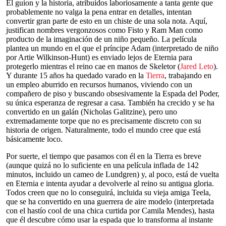
El guion y la historia, atribuidos laboriosamente a tanta gente que
probablemente no valga la pena entrar en detalles, intentan
convertir gran parte de esto en un chiste de una sola nota. Aquí,
justifican nombres vergonzosos como Fisto y Ram Man como
producto de la imaginación de un niño pequeño. La película
plantea un mundo en el que el príncipe Adam (interpretado de niño
por Artie Wilkinson-Hunt) es enviado lejos de Eternia para
protegerlo mientras el reino cae en manos de Skeletor (
Jared Leto
).
Y durante 15 años ha quedado varado en la
Tierra
, trabajando en
un empleo aburrido en recursos humanos, viviendo con un
compañero de piso y buscando obsesivamente la Espada del Poder,
su única esperanza de regresar a casa. También ha crecido y se ha
convertido en un galán (Nicholas Galitzine), pero uno
extremadamente torpe que no es precisamente discreto con su
historia de origen. Naturalmente, todo el mundo cree que está
básicamente loco.
Por suerte, el tiempo que pasamos con él en la Tierra es breve
(aunque quizá no lo suficiente en una película inflada de 142
minutos, incluido un cameo de Lundgren) y, al poco, está de vuelta
en Eternia e intenta ayudar a devolverle al reino su antigua gloria.
Todos creen que no lo conseguirá, incluida su vieja amiga Teela,
que se ha convertido en una guerrera de aire modelo (interpretada
con el hastío cool de una chica curtida por Camila Mendes), hasta
que él descubre cómo usar la espada que lo transforma al instante