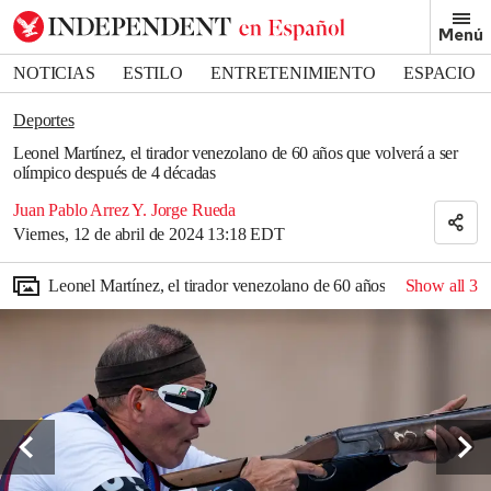
Removed from bookmarks
Menú
Close popover
Bookmark popover
NOTICIAS
ESTILO
ENTRETENIMIENTO
ESPACIO
DEPORTES
Deportes
Leonel Martínez, el tirador venezolano de 60 años que volverá a ser
olímpico después de 4 décadas
Juan Pablo Arrez Y. Jorge Rueda
Viernes, 12 de abril de 2024 13:18 EDT
Leonel Martínez, el tirador venezolano de 60 años que volverá a 
Show all
3