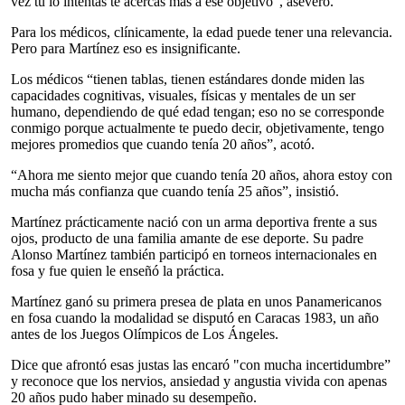
vez tu lo intentas te acercas más a ese objetivo”, aseveró.
Para los médicos, clínicamente, la edad puede tener una relevancia.
Pero para Martínez eso es insignificante.
Los médicos “tienen tablas, tienen estándares donde miden las
capacidades cognitivas, visuales, físicas y mentales de un ser
humano, dependiendo de qué edad tengan; eso no se corresponde
conmigo porque actualmente te puedo decir, objetivamente, tengo
mejores promedios que cuando tenía 20 años”, acotó.
“Ahora me siento mejor que cuando tenía 20 años, ahora estoy con
mucha más confianza que cuando tenía 25 años”, insistió.
Martínez prácticamente nació con un arma deportiva frente a sus
ojos, producto de una familia amante de ese deporte. Su padre
Alonso Martínez también participó en torneos internacionales en
fosa y fue quien le enseñó la práctica.
Martínez ganó su primera presea de plata en unos Panamericanos
en fosa cuando la modalidad se disputó en Caracas 1983, un año
antes de los Juegos Olímpicos de Los Ángeles.
Dice que afrontó esas justas las encaró "con mucha incertidumbre”
y reconoce que los nervios, ansiedad y angustia vivida con apenas
20 años pudo haber minado su desempeño.