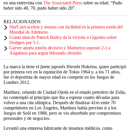
en una entrevista con
The Associated Press
sobre su edad. “Pudo
haber sido 40, 70, pudo haber sido 20”.
RELACIONADOS
Sha'Carri acelera y avanza con facilidad en la primera ronda del
Mundial de Atletismo
Grand slam de Patrick Bailey da la victoria a Gigantes sobre
Dodgers por 5-1.
Garver aporta jonrón decisivo y Marineros superan 2-1 a
Angelinos para seguir liderando división
La marca la tiene el jinete japonés Hiroshi Hoketsu, quien participó
por primera vez en la equitación de Tokio 1964 y, a los 71 años,
fue el deportista de mayor edad en competir en los Juegos de
Londres 2012.
Martínez, oriundo de Ciudad Ojeda en el estado petrolero de Zulia,
no contempló al principio que iba a esperar cuatro décadas para
volver a una cita olímpica. Después de finalizar 41ro entre 70
competidores en Los Ángeles, Martínez había previsto ir a los
Juegos de Seúl en 1988, pero se vio absorbido por compromisos
personales y de negocios.
Levantó una empresa fabricante de insumos médicos, como