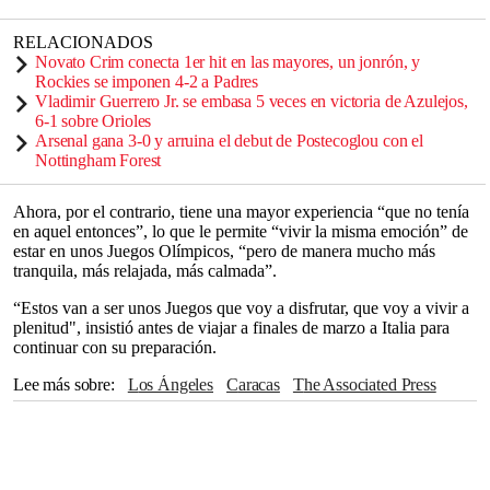
RELACIONADOS
Novato Crim conecta 1er hit en las mayores, un jonrón, y
Rockies se imponen 4-2 a Padres
Vladimir Guerrero Jr. se embasa 5 veces en victoria de Azulejos,
6-1 sobre Orioles
Arsenal gana 3-0 y arruina el debut de Postecoglou con el
Nottingham Forest
Ahora, por el contrario, tiene una mayor experiencia “que no tenía
en aquel entonces”, lo que le permite “vivir la misma emoción” de
estar en unos Juegos Olímpicos, “pero de manera mucho más
tranquila, más relajada, más calmada”.
“Estos van a ser unos Juegos que voy a disfrutar, que voy a vivir a
plenitud", insistió antes de viajar a finales de marzo a Italia para
continuar con su preparación.
Lee más sobre
Los Ángeles
Caracas
The Associated Press
París
México
Guadalajara
Sudamérica
Toronto
Italia