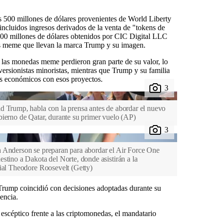
s 500 millones de dólares provenientes de World Liberty
incluidos ingresos derivados de la venta de "tokens de
00 millones de dólares obtenidos por CIC Digital LLC
s meme que llevan la marca Trump y su imagen.
 las monedas meme perdieron gran parte de su valor, lo
versionistas minoristas, mientras que Trump y su familia
os económicos con esos proyectos.
d Trump, habla con la prensa antes de abordar el nuevo
bierno de Qatar, durante su primer vuelo
(
AP
)
a Anderson se preparan para abordar el Air Force One
stino a Dakota del Norte, donde asistirán a la
cial Theodore Roosevelt
(
Getty
)
Trump coincidió con decisiones adoptadas durante su
encia.
scéptico frente a las criptomonedas, el mandatario