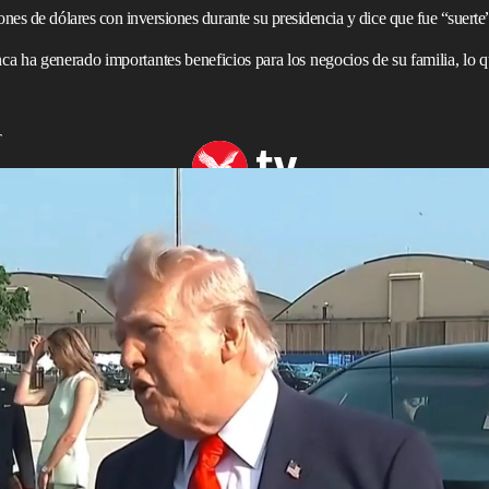
es de dólares con inversiones durante su presidencia y dice que fue “suerte
ca ha generado importantes beneficios para los negocios de su familia, lo
T
espués de que se revelaran ingresos millonarios por criptomonedas
iércoles que no tuvo ninguna participación en la
ganancia
us
declaraciones
financieras y sostuvo que ese incremento
isiones de asesores financieros, no de acciones deliberadas
cia
.
s que lo acompañaban en un viaje a Dakota del Norte, y
rump
a pocos metros de distancia, el mandatario afirmó
finanzas personales porque tiene "personas que
e. Ellos invierten mi dinero y yo no hablo con ellos. Ni