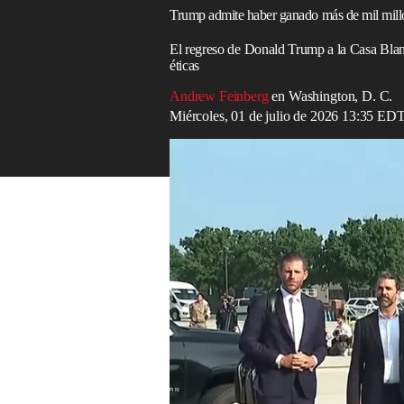
Trump admite haber ganado más de mil millon
El regreso de Donald Trump a la Casa Blan
éticas
Andrew Feinberg
en Washington, D. C.
Miércoles, 01 de julio de 2026 13:35 ED
Trump dice que no gestiona sus finanzas d
Read in English
El presidente
Donald Trump
aseguró el m
de mil millones de dólares reflejada en s
de su patrimonio fue resultado de las dec
para obtener beneficios desde la
presiden
Al responder preguntas de los periodista
con sus hijos
Donald Trump Jr.
y
Eric T
que no se involucra en el manejo de sus 
administran muy bien mi dinero".
"Gané mucho dinero antes de ser president