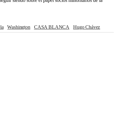
seguir siendo sobre el papel socios minoritarios de la
la
Washington
CASA BLANCA
Hugo Chávez