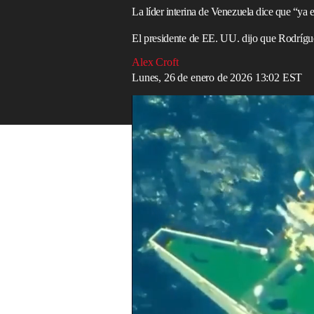
La líder interina de Venezuela dice que “ya
El presidente de EE. UU. dijo que Rodrígu
Alex Croft
Lunes, 26 de enero de 2026 13:02 EST
Estados Unidos incauta un séptimo petrol
Read in English
Venezuela
ya está “harta” de recibir órd
país pocas semanas después de que
Wash
instrucciones.
Delcy Rodríguez asumió el cargo de presi
fuerzas estadounidenses capturaran a Ni
sumiendo al país en el caos.
“Basta ya de órdenes de Washington sobr
venezolana resuelva nuestras diferencias y
a los trabajadores petroleros en la ciuda
Televisión.