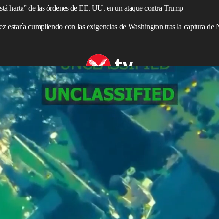
 está harta” de las órdenes de EE. UU. en un ataque contra Trump
ez estaría cumpliendo con las exigencias de Washington tras la captura de
ero vinculado a Venezuela
enes del Gobierno de
Trump
, dijo la líder en funciones del
ington
afirmara que “dirigiría” el país bajo sus
denta a principios de este mes, después de que las
colás Maduro en una dramática incursión nocturna,
e los políticos en
Venezuela
. Dejemos que la política
 conflictos internos. Basta de potencias extranjeras”, dijo
d de Puerto La Cruz, según el canal estatal Venezolana de