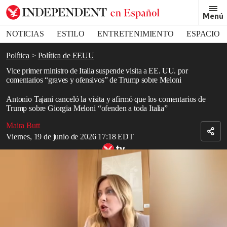
Removed from bookmarks
Menú
Close popover
Bookmark popover
NOTICIAS
ESTILO
ENTRETENIMIENTO
ESPACIO
DEPORTES
Política
Política de EEUU
Vice primer ministro de Italia suspende visita a EE. UU. por
comentarios “graves y ofensivos” de Trump sobre Meloni
Antonio Tajani canceló la visita y afirmó que los comentarios de
Trump sobre Giorgia Meloni “ofenden a toda Italia”
Maira Butt
Viernes, 19 de junio de 2026 17:18 EDT
Meloni rechaza la versión de Trump y asegura que nunca le rogó
una fotografía
Read in English
El viceprimer ministro y canciller de
Italia
, Antonio Tajani, canceló
un viaje a
Estados Unidos
después de que
Donald Trump
hiciera