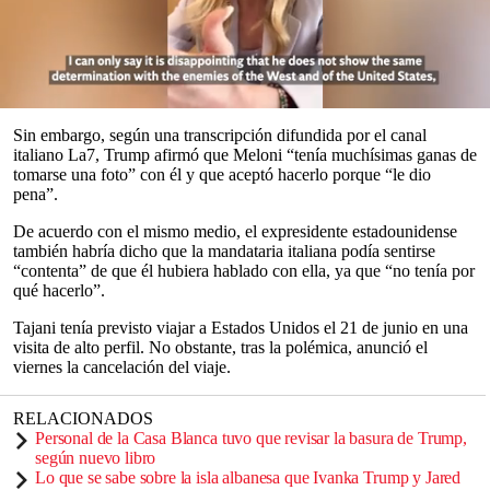
comentarios que
calificó
de “graves y ofensivos” sobre la primera
ministra Giorgia Meloni.
Ambos líderes coincidieron esta semana en la
cumbre del G7
,
celebrada en los Alpes franceses, donde públicamente mantuvieron
una relación cordial.
0
seconds
Sin embargo, según una transcripción difundida por el canal
of
italiano La7, Trump afirmó que Meloni “tenía muchísimas ganas de
0
tomarse una foto” con él y que aceptó hacerlo porque “le dio
seconds
pena”.
De acuerdo con el mismo medio, el expresidente estadounidense
también habría dicho que la mandataria italiana podía sentirse
“contenta” de que él hubiera hablado con ella, ya que “no tenía por
qué hacerlo”.
Tajani tenía previsto viajar a Estados Unidos el 21 de junio en una
visita de alto perfil. No obstante, tras la polémica, anunció el
viernes la cancelación del viaje.
RELACIONADOS
Personal de la Casa Blanca tuvo que revisar la basura de Trump,
según nuevo libro
Lo que se sabe sobre la isla albanesa que Ivanka Trump y Jared