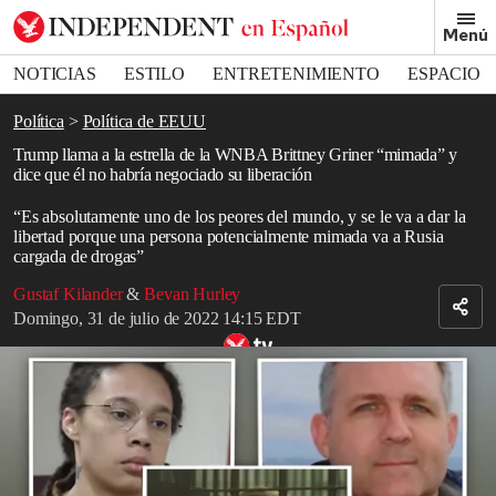
Removed from bookmarks
Menú
Close popover
Bookmark popover
NOTICIAS
ESTILO
ENTRETENIMIENTO
ESPACIO
DEPORTES
Política
Política de EEUU
Trump llama a la estrella de la WNBA Brittney Griner “mimada” y
dice que él no habría negociado su liberación
“Es absolutamente uno de los peores del mundo, y se le va a dar la
libertad porque una persona potencialmente mimada va a Rusia
cargada de drogas”
Gustaf Kilander
&
Bevan Hurley
Domingo, 31 de julio de 2022 14:15 EDT
Vídeo relacionado: Estados Unidos negocia con Rusia el
intercambio de prisioneros por Griner
Read in English
Donald Trump
criticó la propuesta de intercambio de prisioneros