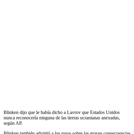
Blinken dijo que le había dicho a Lavrov que Estados Unidos
nunca reconocería ninguna de las tierras ucranianas anexadas,
según AP.
Blinken también advirtió a los rusos sobre las graves consecuencias