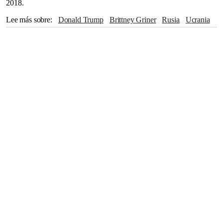
2018.
Lee más sobre
Donald Trump
Brittney Griner
rusia
Ucrania
Antony Blinken