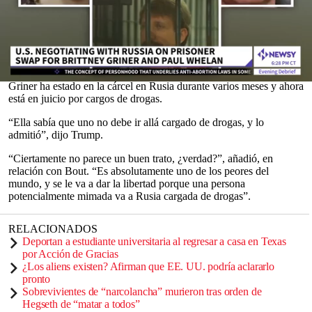
entre Estados Unidos y
Rusia
, que incluye a la estrella de la
WNBA
Brittney Griner
y al exmarine Paul Whelan a cambio del
traficante de armas ruso Viktor Bout.
Trump participó el sábado en
The Clay Travis & Buck Sexton
Show
.
0
Griner ha estado en la cárcel en Rusia durante varios meses y ahora
seconds
está en juicio por cargos de drogas.
of
0
“Ella sabía que uno no debe ir allá cargado de drogas, y lo
seconds
admitió”, dijo Trump.
“Ciertamente no parece un buen trato, ¿verdad?”, añadió, en
relación con Bout. “Es absolutamente uno de los peores del
mundo, y se le va a dar la libertad porque una persona
potencialmente mimada va a Rusia cargada de drogas”.
RELACIONADOS
Deportan a estudiante universitaria al regresar a casa en Texas
por Acción de Gracias
¿Los aliens existen? Afirman que EE. UU. podría aclararlo
pronto
Sobrevivientes de “narcolancha” murieron tras orden de
Hegseth de “matar a todos”