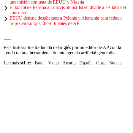
una misión conjunta de EEUU y Nigeria
El boicot de España a Eurovisión por Israel divide a los fans del
concurso
EEUU detiene despliegues a Polonia y Alemania para reducir
tropas en Europa, dicen fuentes de AP
___
Esta historia fue traducida del inglés por un editor de AP con la
ayuda de una herramienta de inteligencia artificial generativa.
Lee más sobre
Israel
Viena
Austria
España
Gaza
Suecia
Holanda
Irlanda
Unión Europea
Australia
Moscú
Suiza
Hamas
Azerbaiyán
Rusia
The Associated Press
Bangkok