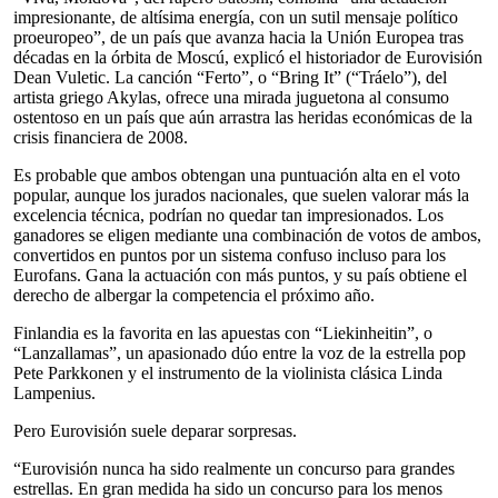
impresionante, de altísima energía, con un sutil mensaje político
proeuropeo”, de un país que avanza hacia la Unión Europea tras
décadas en la órbita de Moscú, explicó el historiador de Eurovisión
Dean Vuletic. La canción “Ferto”, o “Bring It” (“Tráelo”), del
artista griego Akylas, ofrece una mirada juguetona al consumo
ostentoso en un país que aún arrastra las heridas económicas de la
crisis financiera de 2008.
Es probable que ambos obtengan una puntuación alta en el voto
popular, aunque los jurados nacionales, que suelen valorar más la
excelencia técnica, podrían no quedar tan impresionados. Los
ganadores se eligen mediante una combinación de votos de ambos,
convertidos en puntos por un sistema confuso incluso para los
Eurofans. Gana la actuación con más puntos, y su país obtiene el
derecho de albergar la competencia el próximo año.
Finlandia es la favorita en las apuestas con “Liekinheitin”, o
“Lanzallamas”, un apasionado dúo entre la voz de la estrella pop
Pete Parkkonen y el instrumento de la violinista clásica Linda
Lampenius.
Pero Eurovisión suele deparar sorpresas.
“Eurovisión nunca ha sido realmente un concurso para grandes
estrellas. En gran medida ha sido un concurso para los menos