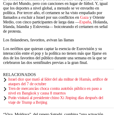
Copa del Mundo, pero con canciones en lugar de fútbol. Y, igual
que los deportes a nivel global, a menudo se ve envuelto en
política. Por tercer año, el certamen se ha visto empañado por
llamados a excluir a Israel por sus conflictos en
Gaza
y Oriente
Medio, con cinco participantes de larga data —
España
, Holanda,
Irlanda, Islandia y Eslovenia— boicoteando el certamen en señal
de protesta.
Los finlandeses, favoritos, avivan las llamas
Los neófitos que quieran captar la esencia de Eurovisión y su
interacción entre el pop y la política no tienen más que fijarse en
dos de los favoritos del público durante una semana en la que se
celebraron las dos semifinales previas a la gran final.
RELACIONADOS
Israel dice que mató al líder del ala militar de Hamás, artífice de
ataques del 7 de octubre
Tren de mercancías choca contra autobús público en paso a
nivel en Bangkok y causa 8 muertos
Putin visitará al presidente chino Xi Jinping días después del
viaje de Trump a Beijing
“Viva, Moldova”, del rapero Satoshi, combina “una actuación