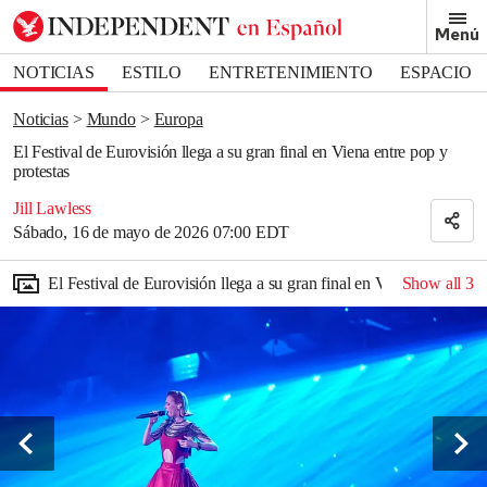
Removed from bookmarks
Menú
Close popover
Bookmark popover
NOTICIAS
ESTILO
ENTRETENIMIENTO
ESPACIO
DEPORTES
Noticias
Mundo
Europa
El Festival de Eurovisión llega a su gran final en Viena entre pop y
protestas
Jill Lawless
Sábado, 16 de mayo de 2026 07:00 EDT
El Festival de Eurovisión llega a su gran final en Viena entre pop 
Show all
3