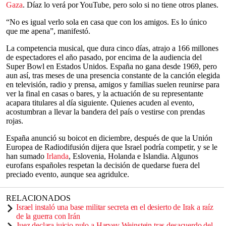
Gaza
. Díaz lo verá por YouTube, pero solo si no tiene otros planes.
“No es igual verlo sola en casa que con los amigos. Es lo único
que me apena”, manifestó.
La competencia musical, que dura cinco días, atrajo a 166 millones
de espectadores el año pasado, por encima de la audiencia del
Super Bowl en Estados Unidos. España no gana desde 1969, pero
aun así, tras meses de una presencia constante de la canción elegida
en televisión, radio y prensa, amigos y familias suelen reunirse para
ver la final en casas o bares, y la actuación de su representante
acapara titulares al día siguiente. Quienes acuden al evento,
acostumbran a llevar la bandera del país o vestirse con prendas
rojas.
España anunció su boicot en diciembre, después de que la Unión
Europea de Radiodifusión dijera que Israel podría competir, y se le
han sumado
Irlanda
, Eslovenia, Holanda e Islandia. Algunos
eurofans españoles respetan la decisión de quedarse fuera del
preciado evento, aunque sea agridulce.
RELACIONADOS
Israel instaló una base militar secreta en el desierto de Irak a raíz
de la guerra con Irán
Juez declara juicio nulo a Harvey Weinstein tras desacuerdo del