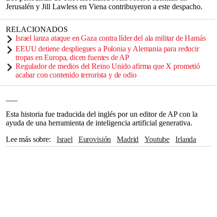
Jerusalén y Jill Lawless en Viena contribuyeron a este despacho.
RELACIONADOS
Israel lanza ataque en Gaza contra líder del ala militar de Hamás
EEUU detiene despliegues a Polonia y Alemania para reducir
tropas en Europa, dicen fuentes de AP
Regulador de medios del Reino Unido afirma que X prometió
acabar con contenido terrorista y de odio
___
Esta historia fue traducida del inglés por un editor de AP con la
ayuda de una herramienta de inteligencia artificial generativa.
Lee más sobre
Israel
Eurovisión
Madrid
Youtube
Irlanda
Gaza
Hamas
Estados Unidos
Islandia
Holanda
Palestina
Viena
Ucrania
Rusia
FIFA
Italia
Finlandia
Suecia
Serbia
Australia