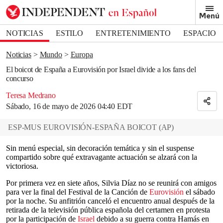
Removed from bookmarks
Menú
Close popover
Bookmark popover
NOTICIAS
ESTILO
ENTRETENIMIENTO
ESPACIO
DEPORTES
Noticias
Mundo
Europa
El boicot de España a Eurovisión por Israel divide a los fans del
concurso
Teresa Medrano
Sábado, 16 de mayo de 2026 04:40 EDT
ESP-MUS EUROVISIÓN-ESPAÑA BOICOT
(
AP
)
Sin menú especial, sin decoración temática y sin el suspense
compartido sobre qué extravagante actuación se alzará con la
victoriosa.
Por primera vez en siete años, Silvia Díaz no se reunirá con amigos
para ver la final del Festival de la Canción de
Eurovisión
el sábado
por la noche. Su anfitrión canceló el encuentro anual después de la
retirada de la televisión pública española del certamen en protesta
por la participación de
Israel
debido a su guerra contra Hamás en