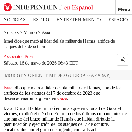
Removed from bookmarks
Menú
Close popover
Bookmark popover
NOTICIAS
ESTILO
ENTRETENIMIENTO
ESPACIO
DEPORTES
Noticias
Mundo
Asia
Israel dice que mató al líder del ala militar de Hamás, artífice de
ataques del 7 de octubre
Associated Press
Sábado, 16 de mayo de 2026 06:43 EDT
MOR-GEN ORIENTE MEDIO-GUERRA-GAZA
(
AP
)
Israel
dijo que mató al líder del ala militar de Hamás, uno de los
artífices de los ataques del 7 de octubre de 2023 que
desencadenaron la guerra en
Gaza
.
Izz al-Din al-Haddad murió en un ataque en Ciudad de Gaza el
viernes, explicó el ejército. Era uno de los últimos comandantes de
alto rango del brazo militar de Hamás que habían dirigido la
planificación y ejecución de los ataques del 7 de octubre,
encabezados por el grupo insurgente, contra Israel.