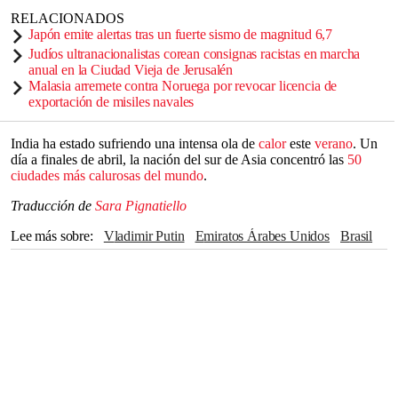
RELACIONADOS
Japón emite alertas tras un fuerte sismo de magnitud 6,7
Judíos ultranacionalistas corean consignas racistas en marcha
anual en la Ciudad Vieja de Jerusalén
Malasia arremete contra Noruega por revocar licencia de
exportación de misiles navales
India ha estado sufriendo una intensa ola de
calor
este
verano
. Un
día a finales de abril, la nación del sur de Asia concentró las
50
ciudades más calurosas del mundo
.
Traducción de
Sara Pignatiello
Lee más sobre
Vladimir Putin
Emiratos Árabes Unidos
Brasil
India
calor
Tormentas
Lluvias
verano
Singapur
Cambio climático
clima
Medio Ambiente
olas de calor