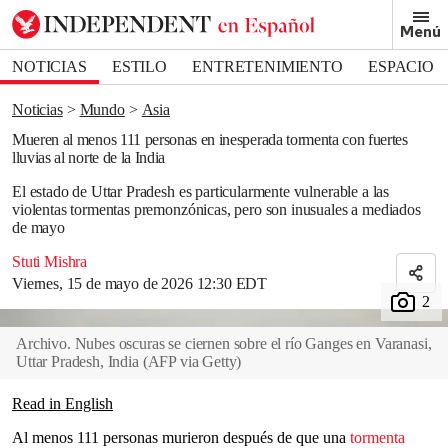
Removed from bookmarks
Menú
Close popover
Bookmark popover
NOTICIAS
ESTILO
ENTRETENIMIENTO
ESPACIO
DEPORTES
Noticias
Mundo
Asia
Mueren al menos 111 personas en inesperada tormenta con fuertes
lluvias al norte de la India
El estado de Uttar Pradesh es particularmente vulnerable a las
violentas tormentas premonzónicas, pero son inusuales a mediados
de mayo
Stuti Mishra
Viernes, 15 de mayo de 2026 12:30 EDT
Archivo. Nubes oscuras se ciernen sobre el río Ganges en Varanasi,
Uttar Pradesh, India
(
AFP via Getty
)
Read in English
Al menos 111 personas murieron después de que una
tormenta