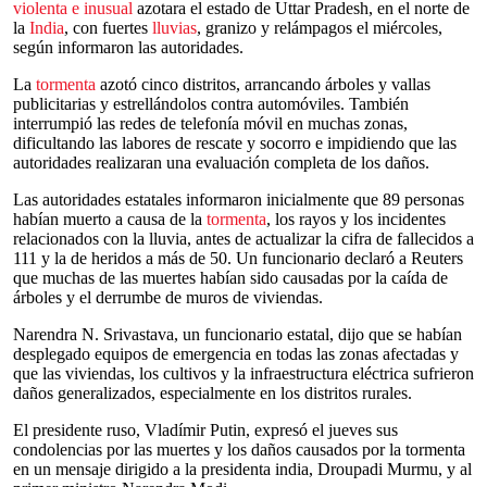
violenta e inusual
azotara el estado de Uttar Pradesh, en el norte de
la
India
, con fuertes
lluvias
, granizo y relámpagos el miércoles,
según informaron las autoridades.
La
tormenta
azotó cinco distritos, arrancando árboles y vallas
publicitarias y estrellándolos contra automóviles. También
interrumpió las redes de telefonía móvil en muchas zonas,
dificultando las labores de rescate y socorro e impidiendo que las
autoridades realizaran una evaluación completa de los daños.
Las autoridades estatales informaron inicialmente que 89 personas
habían muerto a causa de la
tormenta
, los rayos y los incidentes
relacionados con la lluvia, antes de actualizar la cifra de fallecidos a
111 y la de heridos a más de 50. Un funcionario declaró a Reuters
que muchas de las muertes habían sido causadas por la caída de
árboles y el derrumbe de muros de viviendas.
Narendra N. Srivastava, un funcionario estatal, dijo que se habían
desplegado equipos de emergencia en todas las zonas afectadas y
que las viviendas, los cultivos y la infraestructura eléctrica sufrieron
daños generalizados, especialmente en los distritos rurales.
El presidente ruso, Vladímir Putin, expresó el jueves sus
condolencias por las muertes y los daños causados por la tormenta
en un mensaje dirigido a la presidenta india, Droupadi Murmu, y al