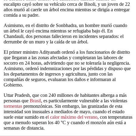
eucalipto cayó sobre su vehículo cerca de Bisoli, y un joven de 22
años murió al caerle un árbol encima mientras se dirigía a entregar
comida a su padre.
Asimismo, en el distrito de Sonbhadra, un hombre murió cuando
un árbol le cayó encima mientras se refugiaba bajo él. En
Chandauli, dos personas fallecieron en incidentes separados: el
derrumbe de un muro y la caída de un árbol.
El primer ministro Adityanath ordenó a los funcionarios de distrito
que llegaran a las zonas afectadas y completaran las labores de
socorro en 24 horas, advirtiendo que no se toleraría la negligencia.
Asimismo, ordenó indemnizaciones por las pérdidas y dispuso que
los departamentos de ingresos y agricultura, junto con las
compañías de seguros, evaluaran los daños e informaran al
Gobierno.
Uttar Pradesh, que con 240 millones de habitantes alberga a más
personas que
Brasil
, es particularmente vulnerable a las violentas
tormentas
premonzónicas. Sin embargo, las granizadas de esta
intensidad son inusuales a mediados de mayo, cuando el estado
suele estar sumido en e
l calor máximo del verano
, con temperaturas
que a menudo superan los 40 °C y cuando el monzón aún está a
semanas de distancia.