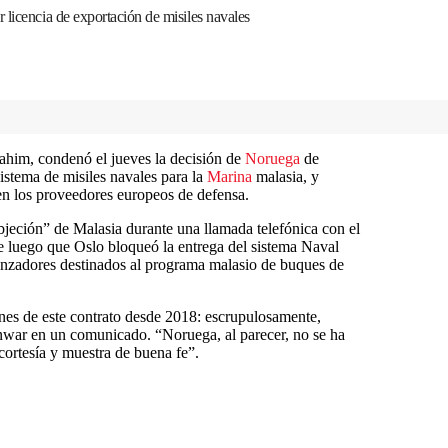
 licencia de exportación de misiles navales
ahim, condenó el jueves la decisión de
Noruega
de
sistema de misiles navales para la
Marina
malasia, y
en los proveedores europeos de defensa.
jeción” de Malasia durante una llamada telefónica con el
e luego que Oslo bloqueó la entrega del sistema Naval
anzadores destinados al programa malasio de buques de
nes de este contrato desde 2018: escrupulosamente,
nwar en un comunicado. “Noruega, al parecer, no se ha
cortesía y muestra de buena fe”.