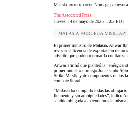
Malasia arremete contra Noruega por revocar
The Associated Press
Jueves, 14 de mayo de 2026 11:02 EDT
MALASIA-NORUEGA-MISIL
(
AP
)
El primer ministro de Malasia, Anwar Ibr
revocar la licencia de exportación de un 
advirtió que podría mermar la confianza 
Anwar afirmó que planteó la “enérgica ob
primer ministro noruego Jonas Gahr Stør
Strike Missile y de componentes de los l
combate litoral.
“Malasia ha cumplido todas las obligacio
fielmente y sin ambigüedades”, indicó A
sentido obligada a extendernos la misma 