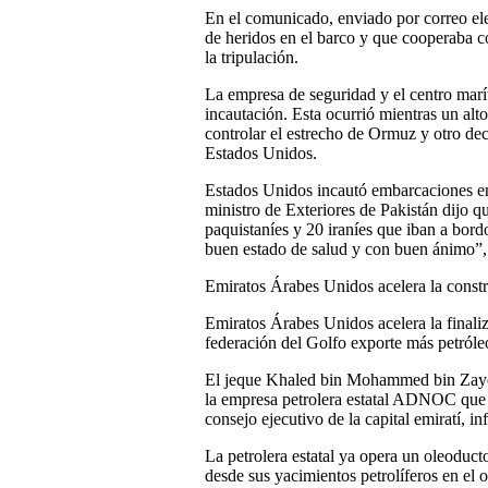
En el comunicado, enviado por correo ele
de heridos en el barco y que cooperaba c
la tripulación.
La empresa de seguridad y el centro marí
incautación. Esta ocurrió mientras un alto
controlar el estrecho de Ormuz y otro dec
Estados Unidos.
Estados Unidos incautó embarcaciones en 
ministro de Exteriores de Pakistán dijo 
paquistaníes y 20 iraníes que iban a bor
buen estado de salud y con buen ánimo”, 
Emiratos Árabes Unidos acelera la const
Emiratos Árabes Unidos acelera la finali
federación del Golfo exporte más petróle
El jeque Khaled bin Mohammed bin Zaye
la empresa petrolera estatal ADNOC que a
consejo ejecutivo de la capital emiratí, 
La petrolera estatal ya opera un oleoducto
desde sus yacimientos petrolíferos en el o