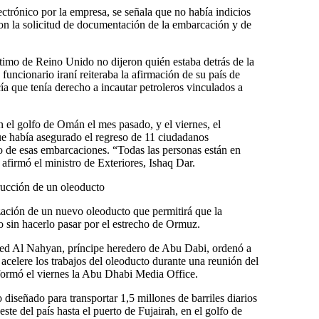
ctrónico por la empresa, se señala que no había indicios
on la solicitud de documentación de la embarcación y de
timo de Reino Unido no dijeron quién estaba detrás de la
 funcionario iraní reiteraba la afirmación de su país de
ía que tenía derecho a incautar petroleros vinculados a
el golfo de Omán el mes pasado, y el viernes, el
que había asegurado el regreso de 11 ciudadanos
do de esas embarcaciones. “Todas las personas están en
afirmó el ministro de Exteriores, Ishaq Dar.
rucción de un oleoducto
zación de un nuevo oleoducto que permitirá que la
o sin hacerlo pasar por el estrecho de Ormuz.
d Al Nahyan, príncipe heredero de Abu Dabi, ordenó a
celere los trabajos del oleoducto durante una reunión del
informó el viernes la Abu Dhabi Media Office.
 diseñado para transportar 1,5 millones de barriles diarios
este del país hasta el puerto de Fujairah, en el golfo de