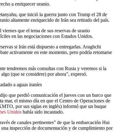
recho a enriquecer uranio.
etanyahu, que inició la guerra junto con Trump el 28 de
ranio altamente enriquecido de Irán sea retirado del país.
l viernes que el tema de sus reservas de uranio
fíciles en las negociaciones con Estados Unidos.
eservas si Irán está dispuesto a entregarlas. Araghchi
ebate activamente en este momento, pero podría retomarse
te tendremos más consultas con Rusia y veremos si la
 algo (que se considere) por ahora”, expresó.
ladado a aguas iraníes
dijo que perdió comunicación el jueves con un barco que
ta mar, el mismo día en que el Centro de Operaciones de
MTO, por sus siglas en inglés) informó que un buque
bes Unidos
había sido incautado.
ravés de canales pertinentes” de que la embarcación Hui
ra una inspección de documentación y de cumplimiento por