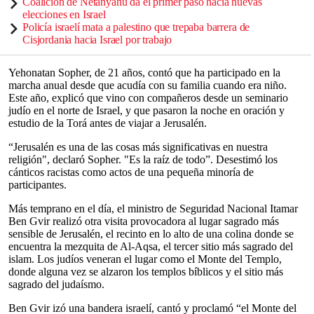
Coalición de Netanyahu da el primer paso hacia nuevas
elecciones en Israel
Policía israelí mata a palestino que trepaba barrera de
Cisjordania hacia Israel por trabajo
Yehonatan Sopher, de 21 años, contó que ha participado en la
marcha anual desde que acudía con su familia cuando era niño.
Este año, explicó que vino con compañeros desde un seminario
judío en el norte de Israel, y que pasaron la noche en oración y
estudio de la Torá antes de viajar a Jerusalén.
“Jerusalén es una de las cosas más significativas en nuestra
religión", declaró Sopher. "Es la raíz de todo”. Desestimó los
cánticos racistas como actos de una pequeña minoría de
participantes.
Más temprano en el día, el ministro de Seguridad Nacional Itamar
Ben Gvir realizó otra visita provocadora al lugar sagrado más
sensible de Jerusalén, el recinto en lo alto de una colina donde se
encuentra la mezquita de Al-Aqsa, el tercer sitio más sagrado del
islam. Los judíos veneran el lugar como el Monte del Templo,
donde alguna vez se alzaron los templos bíblicos y el sitio más
sagrado del judaísmo.
Ben Gvir izó una bandera israelí, cantó y proclamó “el Monte del