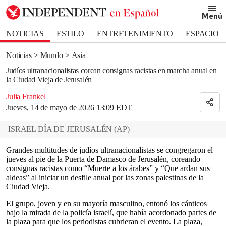
Removed from bookmarks
Menú
Close popover
Bookmark popover
NOTICIAS
ESTILO
ENTRETENIMIENTO
ESPACIO
DEPORTES
Noticias
Mundo
Asia
Judíos ultranacionalistas corean consignas racistas en marcha anual en
la Ciudad Vieja de Jerusalén
Julia Frankel
Jueves, 14 de mayo de 2026 13:09 EDT
ISRAEL DÍA DE JERUSALÉN
(
AP
)
Grandes multitudes de judíos ultranacionalistas se congregaron el
jueves al pie de la Puerta de Damasco de Jerusalén, coreando
consignas racistas como “Muerte a los árabes” y “Que ardan sus
aldeas” al iniciar un desfile anual por las zonas palestinas de la
Ciudad Vieja.
El grupo, joven y en su mayoría masculino, entonó los cánticos
bajo la mirada de la policía israelí, que había acordonado partes de
la plaza para que los periodistas cubrieran el evento. La plaza,