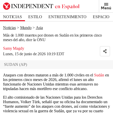
Removed from bookmarks
Menú
Close popover
Bookmark popover
NOTICIAS
ESTILO
ENTRETENIMIENTO
ESPACIO
DEPORTES
Noticias
Mundo
Asia
Más de 1.000 muertos por drones en Sudán en los primeros cinco
meses del año, dice la ONU
Samy Magdy
Lunes, 15 de junio de 2026 10:19 EDT
SUDAN
(
AP
)
Ataques con drones mataron a más de 1.000 civiles en el
Sudán
en
los primeros cinco meses de 2026, afirmó el lunes un alto
funcionario de Naciones Unidas mientras esas aeronaves no
tripuladas hacen más mortífero ese conflicto africano.
El alto comisionado de las Naciones Unidas para los Derechos
Humanos, Volker Türk, señaló que su oficina ha documentado un
“fuerte aumento” de los ataques con drones, así como violaciones y
violencia sexual en la guerra de Sudán, que ya va por su cuarto