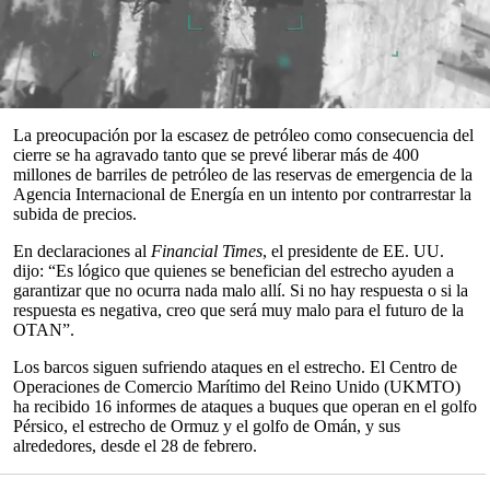
entre Estados Unidos e
Israel
en
Irán
entra en su tercera semana.
El bloqueo efectivo de Irán sobre esta vía marítima clave ha
provocado que el precio del
petróleo
se dispare por encima de los
100 dólares por barril, a medida que los países evitan transitar por
el estrecho.
0
seconds
La preocupación por la escasez de petróleo como consecuencia del
of
cierre se ha agravado tanto que se prevé liberar más de 400
0
millones de barriles de petróleo de las reservas de emergencia de la
seconds
Agencia Internacional de Energía en un intento por contrarrestar la
subida de precios.
En declaraciones al
Financial Times
, el presidente de EE. UU.
dijo: “Es lógico que quienes se benefician del estrecho ayuden a
garantizar que no ocurra nada malo allí. Si no hay respuesta o si la
respuesta es negativa, creo que será muy malo para el futuro de la
OTAN”.
Los barcos siguen sufriendo ataques en el estrecho. El Centro de
Operaciones de Comercio Marítimo del Reino Unido (UKMTO)
ha recibido 16 informes de ataques a buques que operan en el golfo
Pérsico, el estrecho de Ormuz y el golfo de Omán, y sus
alrededores, desde el 28 de febrero.