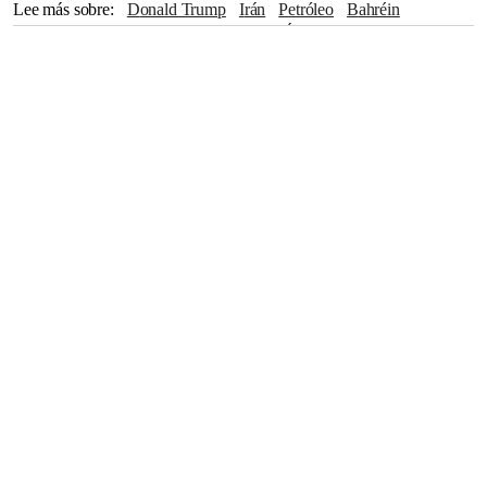
Lee más sobre
Donald Trump
Irán
Petróleo
Bahréin
Kuwait
Qatar
China
Irak
Emiratos Árabes Unidos
India
Sri Lanka
gas natural
Israel
Arabia Saudí
gas
guerra
Goldman Sachs