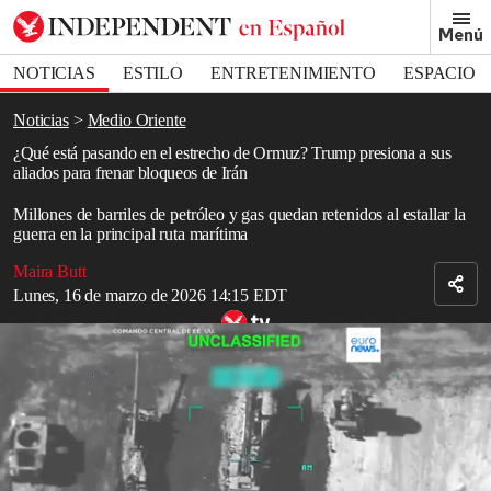
Removed from bookmarks
Menú
Close popover
Bookmark popover
NOTICIAS
ESTILO
ENTRETENIMIENTO
ESPACIO
DEPORTES
Noticias
Medio Oriente
¿Qué está pasando en el estrecho de Ormuz? Trump presiona a sus
aliados para frenar bloqueos de Irán
Millones de barriles de petróleo y gas quedan retenidos al estallar la
guerra en la principal ruta marítima
Maira Butt
Lunes, 16 de marzo de 2026 14:15 EDT
Trump pide a 7 países una coalición militar para proteger el estrecho
de Ormuz
Read in English
Donald Trump
intensificó la presión sobre los aliados de la OTAN
para que ayuden a reabrir el estrecho de Ormuz, mientras la
guerra