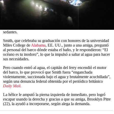
de
saltar por la borda
en estado de embriaguez animada por la
tripulación de la embarcación turística, según alega una demanda.
Hannah Smith (22) afirma que el personal del bar de un ferry
catamarán que la llevaba en una excursión de un día a la playa de
Pearl Island, en las
Bahamas
, durante un
crucero de Carnival
el
pasado mes de mayo le ofreció cócteles de ponche de ron con
0
sedantes.
seconds
of
Smith, que celebraba su graduación con honores de la universidad
0
Miles College de
Alabama
, EE. UU., junto a una amiga, preguntó
seconds
al personal del barco dónde estaba el baño, y le respondieron: “El
océano es tu inodoro”, lo que la impulsó a saltar al agua para hacer
sus necesidades.
Pero cuando entró al agua, el capitán del ferry encendió el motor
del barco, lo que provocó que Smith fuera “enganchada
violentamente, succionada bajo el agua y brutalmente acuchillada”,
según una denuncia federal obtenida por el periódico británico
Daily Mail.
La hélice le amputó la pierna izquierda de inmediato, pero logró
escapar usando la derecha y gracias a que su amiga, Brooklyn Pitre
(22), la ayudó a incorporarse, según alega la demanda.