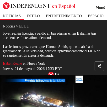
Removed from bookmarks
Menú
Close popover
Bookmark popover
NOTICIAS
ESTILO
ENTRETENIMIENTO
ESPACIO
DEPORTES
Noticias
EEUU
Joven recién licenciada perdió ambas piernas en las Bahamas tras
accidente en bote, afirma demanda
Las lesiones provocaron que Hannah Smith, quien acababa de
graduarse de la universidad, perdiera aproximadamente el 60 % de
su sangre, según alega la demanda
Isabel Keane
en Nueva York
Jueves, 21 de mayo de 2026 17:33 EDT
Varios heridos leves en Corea del Sur tras un accidente de barco
Read in English
Una joven recién graduada de la universidad sufrió la
amputación
violenta de ambas piernas a causa de la hélice de un barco, después