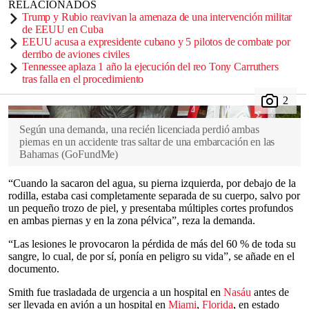
RELACIONADOS
Trump y Rubio reavivan la amenaza de una intervención militar
de EEUU en Cuba
EEUU acusa a expresidente cubano y 5 pilotos de combate por
derribo de aviones civiles
Tennessee aplaza 1 año la ejecución del reo Tony Carruthers
tras falla en el procedimiento
Según una demanda, una recién licenciada perdió ambas
piernas en un accidente tras saltar de una embarcación en las
Bahamas
(
GoFundMe
)
“Cuando la sacaron del agua, su pierna izquierda, por debajo de la
rodilla, estaba casi completamente separada de su cuerpo, salvo por
un pequeño trozo de piel, y presentaba múltiples cortes profundos
en ambas piernas y en la zona pélvica”, reza la demanda.
“Las lesiones le provocaron la pérdida de más del 60 % de toda su
sangre, lo cual, de por sí, ponía en peligro su vida”, se añade en el
documento.
Smith fue trasladada de urgencia a un hospital en
Nasáu
antes de
ser llevada en avión a un hospital en
Miami
,
Florida
, en estado