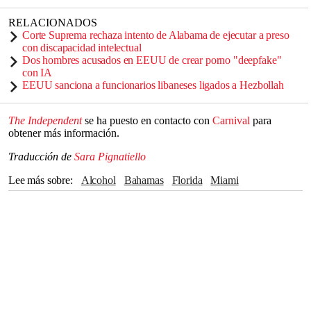
RELACIONADOS
Corte Suprema rechaza intento de Alabama de ejecutar a preso
con discapacidad intelectual
Dos hombres acusados en EEUU de crear porno "deepfake"
con IA
EEUU sanciona a funcionarios libaneses ligados a Hezbollah
The Independent
se ha puesto en contacto con
Carnival
para
obtener más información.
Traducción de
Sara Pignatiello
Lee más sobre
alcohol
Bahamas
Florida
Miami
The Independent
accidentes
Carnival Cruise Line
Cruceros
Alabama
océanos