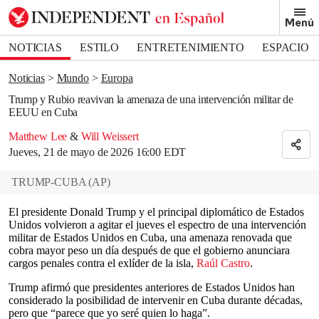
Removed from bookmarks
Menú
Close popover
Bookmark popover
NOTICIAS
ESTILO
ENTRETENIMIENTO
ESPACIO
DEPORTES
Noticias
Mundo
Europa
Trump y Rubio reavivan la amenaza de una intervención militar de
EEUU en Cuba
Matthew Lee
&
Will Weissert
Jueves, 21 de mayo de 2026 16:00 EDT
TRUMP-CUBA
(
AP
)
El presidente Donald Trump y el principal diplomático de Estados
Unidos volvieron a agitar el jueves el espectro de una intervención
militar de Estados Unidos en Cuba, una amenaza renovada que
cobra mayor peso un día después de que el gobierno anunciara
cargos penales contra el exlíder de la isla,
Raúl Castro
.
Trump afirmó que presidentes anteriores de Estados Unidos han
considerado la posibilidad de intervenir en Cuba durante décadas,
pero que “parece que yo seré quien lo haga”.