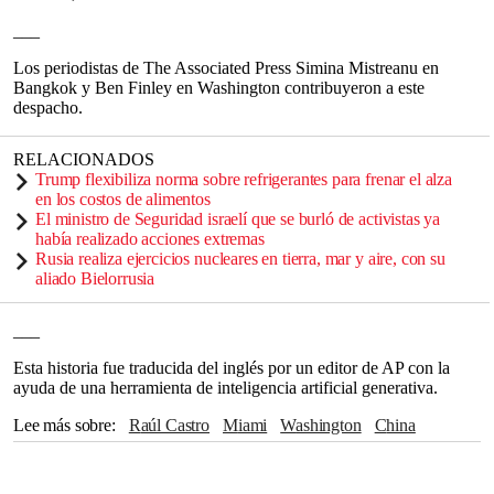
___
Los periodistas de The Associated Press Simina Mistreanu en
Bangkok y Ben Finley en Washington contribuyeron a este
despacho.
RELACIONADOS
Trump flexibiliza norma sobre refrigerantes para frenar el alza
en los costos de alimentos
El ministro de Seguridad israelí que se burló de activistas ya
había realizado acciones extremas
Rusia realiza ejercicios nucleares en tierra, mar y aire, con su
aliado Bielorrusia
___
Esta historia fue traducida del inglés por un editor de AP con la
ayuda de una herramienta de inteligencia artificial generativa.
Lee más sobre
Raúl Castro
Miami
Washington
China
OTAN
Suecia
India
América Latina
Miguel Díaz-Canel
NICOLÁS MADURO
Caribe
Rusia
Bangkok