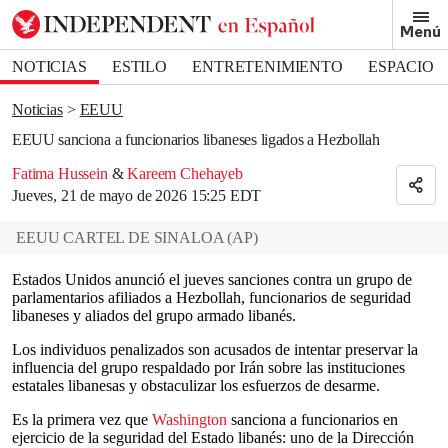
Removed from bookmarks
Menú
Close popover
Bookmark popover
NOTICIAS
ESTILO
ENTRETENIMIENTO
ESPACIO
DEPORTES
Noticias
EEUU
EEUU sanciona a funcionarios libaneses ligados a Hezbollah
Fatima Hussein
&
Kareem Chehayeb
Jueves, 21 de mayo de 2026 15:25 EDT
EEUU CARTEL DE SINALOA
(
AP
)
Estados Unidos anunció el jueves sanciones contra un grupo de
parlamentarios afiliados a Hezbollah, funcionarios de seguridad
libaneses y aliados del grupo armado libanés.
Los individuos penalizados son acusados de intentar preservar la
influencia del grupo respaldado por Irán sobre las instituciones
estatales libanesas y obstaculizar los esfuerzos de desarme.
Es la primera vez que
Washington
sanciona a funcionarios en
ejercicio de la seguridad del Estado libanés: uno de la Dirección