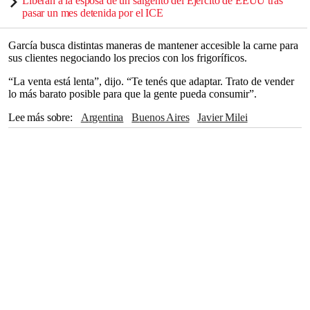
Liberan a la esposa de un sargento del Ejército de EEUU tras
pasar un mes detenida por el ICE
García busca distintas maneras de mantener accesible la carne para
sus clientes negociando los precios con los frigoríficos.
“La venta está lenta”, dijo. “Te tenés que adaptar. Trato de vender
lo más barato posible para que la gente pueda consumir”.
Lee más sobre
Argentina
Buenos Aires
Javier Milei
Alberto Fernández
The Associated Press