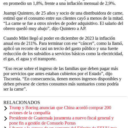
en promedio un 1,8%, frente a una inflación mensual de 2,9%.
Juampi Quintero, de 25 años y socio de una distribuidora de carne,
estimó que el consumo entre sus clientes cayó a menos de la mitad.
“La carne se fue a otros niveles de poder adquisitivo. El salario del
obrero quedó muy abajo”, dijo Quintero a AP.
Cuando Milei llegó al poder en diciembre de 2023 la inflación
anual era de 211%. Para terminar con ese “cáncer”, como la llamó,
aplicó un recorte de casi un tercio del gasto público y una fuerte
reducción de los subsidios a servicios básicos como la electricidad,
el gas, el agua y el transporte.
“Eso recae sobre el ingreso de las familias que deben pagar más
por servicios que antes estaban cubiertos por el Estado”, dijo
Tiscornia. “En consecuencia, tienen menos ingresos disponibles y
deben privarse de ciertos consumos más suntuarios como podría
ser la carne”.
RELACIONADOS
Trump y Boeing anuncian que China acordó comprar 200
aviones de la compañía
Presidente de Guatemala juramenta a nuevo fiscal general y
pone fin a gestión de Consuelo Porras