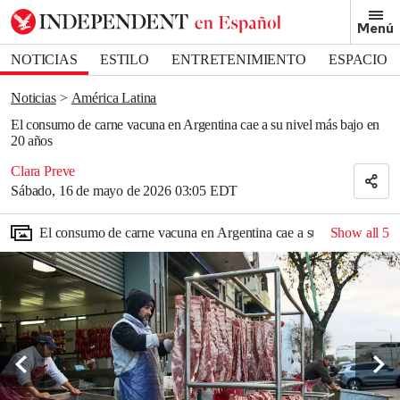
Removed from bookmarks
Menú
Close popover
Bookmark popover
NOTICIAS
ESTILO
ENTRETENIMIENTO
ESPACIO
DEPORTES
Noticias
América Latina
El consumo de carne vacuna en Argentina cae a su nivel más bajo en
20 años
Clara Preve
Sábado, 16 de mayo de 2026 03:05 EDT
El consumo de carne vacuna en Argentina cae a su nivel más baj
Show all
5