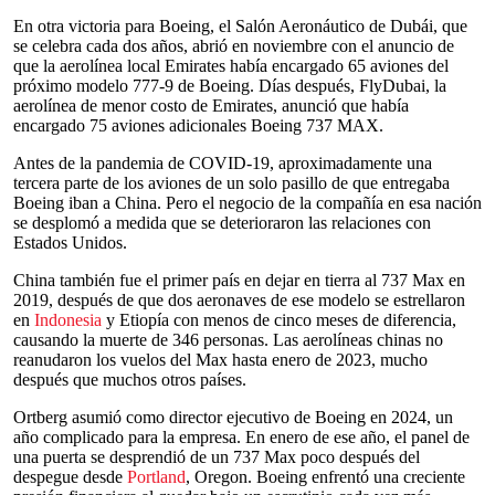
En otra victoria para Boeing, el Salón Aeronáutico de Dubái, que
se celebra cada dos años, abrió en noviembre con el anuncio de
que la aerolínea local Emirates había encargado 65 aviones del
próximo modelo 777-9 de Boeing. Días después, FlyDubai, la
aerolínea de menor costo de Emirates, anunció que había
encargado 75 aviones adicionales Boeing 737 MAX.
Antes de la pandemia de COVID-19, aproximadamente una
tercera parte de los aviones de un solo pasillo de que entregaba
Boeing iban a China. Pero el negocio de la compañía en esa nación
se desplomó a medida que se deterioraron las relaciones con
Estados Unidos.
China también fue el primer país en dejar en tierra al 737 Max en
2019, después de que dos aeronaves de ese modelo se estrellaron
en
Indonesia
y Etiopía con menos de cinco meses de diferencia,
causando la muerte de 346 personas. Las aerolíneas chinas no
reanudaron los vuelos del Max hasta enero de 2023, mucho
después que muchos otros países.
Ortberg asumió como director ejecutivo de Boeing en 2024, un
año complicado para la empresa. En enero de ese año, el panel de
una puerta se desprendió de un 737 Max poco después del
despegue desde
Portland
, Oregon. Boeing enfrentó una creciente