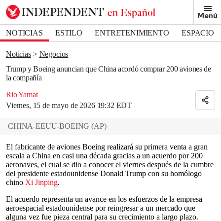
Removed from bookmarks
Menú
Close popover
Bookmark popover
NOTICIAS
ESTILO
ENTRETENIMIENTO
ESPACIO
DEPORTES
Noticias
Negocios
Trump y Boeing anuncian que China acordó comprar 200 aviones de
la compañía
Rio Yamat
Viernes, 15 de mayo de 2026 19:32 EDT
CHINA-EEUU-BOEING
(
AP
)
El fabricante de aviones Boeing realizará su primera venta a gran
escala a China en casi una década gracias a un acuerdo por 200
aeronaves, el cual se dio a conocer el viernes después de la cumbre
del presidente estadounidense Donald Trump con su homólogo
chino
Xi Jinping
.
El acuerdo representa un avance en los esfuerzos de la empresa
aeroespacial estadounidense por reingresar a un mercado que
alguna vez fue pieza central para su crecimiento a largo plazo.