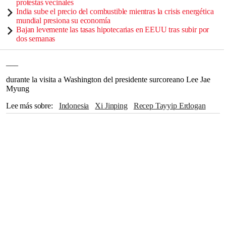
protestas vecinales
India sube el precio del combustible mientras la crisis energética
mundial presiona su economía
Bajan levemente las tasas hipotecarias en EEUU tras subir por
dos semanas
___
durante la visita a Washington del presidente surcoreano Lee Jae
Myung
Lee más sobre
Indonesia
Xi Jinping
Recep Tayyip Erdogan
General Electric
Washington
Portland
Arabia Saudí
Etiopía
The Associated Press
Londres
Oregón