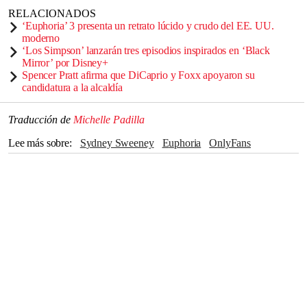
RELACIONADOS
‘Euphoria’ 3 presenta un retrato lúcido y crudo del EE. UU.
moderno
‘Los Simpson’ lanzarán tres episodios inspirados en ‘Black
Mirror’ por Disney+
Spencer Pratt afirma que DiCaprio y Foxx apoyaron su
candidatura a la alcaldía
Traducción de
Michelle Padilla
Lee más sobre
Sydney Sweeney
Euphoria
OnlyFans
Jacob Elordi
HBO Max
Sam Levinson
escenas sexo