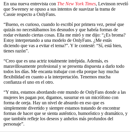
En una nueva entrevista con
The New York Times
, Levinson reveló
que Sweeney se opuso a sus intentos de suavizar la trama de
Cassie respecto a OnlyFans.
“Bueno, es curioso, cuando lo escribí por primera vez, pensé que
quizás no necesitábamos los desnudos y que habría formas de
rodar evitando ciertas cosas. Ella me miró y me dijo: “¿Es broma?
Estoy interpretando a una modelo de OnlyFans. ¿Me estás
diciendo que vas a evitar el tema?”. Y le contesté: “Sí, está bien,
tienes razón”.
“Creo que es una actriz totalmente intrépida. Además, es
maravillosamente profesional y se presenta dispuesta a darlo todo
todos los días. Me encanta trabajar con ella porque hay mucha
flexibilidad en cuanto a la interpretación. Tenemos mucha
confianza el uno en el otro.
“Y mira, estamos abordando este mundo de OnlyFans donde a las
mujeres les pagan por, digamos, susurrar en un micrófono con
forma de oreja. Hay un nivel de absurdo en eso que es
simplemente divertido y siempre estamos tratando de encontrar
formas de hacer que se sienta auténtico, humorístico y dramático, y
que también refleje los deseos y anhelos más profundos del
personaje”.