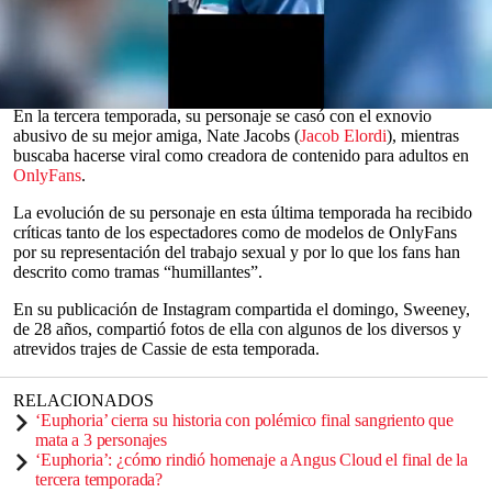
cámaras y un pie de foto conciso de tres palabras.
Sweeney ha interpretado a Cassie Jacobs (de soltera Howard) en la
serie de HBO de
Sam Levinson
, que lanzó a la fama a muchos
actores, desde 2019.
0
En la tercera temporada, su personaje se casó con el exnovio
seconds
abusivo de su mejor amiga, Nate Jacobs (
Jacob Elordi
), mientras
of
buscaba hacerse viral como creadora de contenido para adultos en
0
OnlyFans
.
seconds
La evolución de su personaje en esta última temporada ha recibido
críticas tanto de los espectadores como de modelos de OnlyFans
por su representación del trabajo sexual y por lo que los fans han
descrito como tramas “humillantes”.
En su publicación de Instagram compartida el domingo, Sweeney,
de 28 años, compartió fotos de ella con algunos de los diversos y
atrevidos trajes de Cassie de esta temporada.
RELACIONADOS
‘Euphoria’ cierra su historia con polémico final sangriento que
mata a 3 personajes
‘Euphoria’: ¿cómo rindió homenaje a Angus Cloud el final de la
tercera temporada?