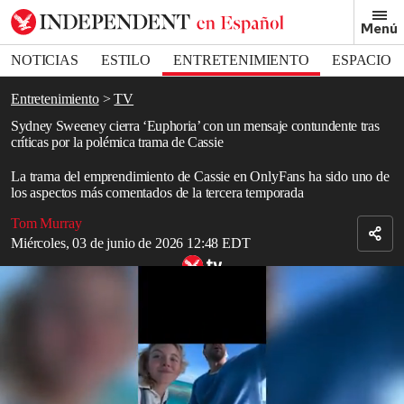
Removed from bookmarks
Menú
Close popover
Bookmark popover
NOTICIAS
ESTILO
ENTRETENIMIENTO
ESPACIO
DEPORTES
Entretenimiento
TV
Sydney Sweeney cierra ‘Euphoria’ con un mensaje contundente tras
críticas por la polémica trama de Cassie
La trama del emprendimiento de Cassie en OnlyFans ha sido uno de
los aspectos más comentados de la tercera temporada
Tom Murray
Miércoles, 03 de junio de 2026 12:48 EDT
Sydney Sweeney publica romántico montaje con su novio Scooter
Braun
Read in English
Sydney Sweeney
celebró el domingo el final de la tercera y última
temporada de
Euphoria
con un carrusel de imágenes detrás de