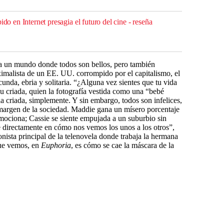
ido en Internet presagia el futuro del cine - reseña
a un mundo donde todos son bellos, pero también
ximalista de un EE. UU. corrompido por el capitalismo, el
cunda, ebria y solitaria. “¿Alguna vez sientes que tu vida
su criada, quien la fotografía vestida como una “bebé
a criada, simplemente. Y sin embargo, todos son infelices,
 margen de la sociedad. Maddie gana un mísero porcentaje
mociona; Cassie se siente empujada a un suburbio sin
ye directamente en cómo nos vemos los unos a los otros”,
onista principal de la telenovela donde trabaja la hermana
ue vemos, en
Euphoria
, es cómo se cae la máscara de la