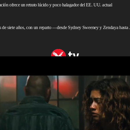
ación ofrece un retrato lúcido y poco halagador del EE. UU. actual
 de siete años, con un reparto —desde Sydney Sweeney y Zendaya hasta 
a’ adelanta el regreso de su elenco principal
ado contra el salvaje”, gruñe un capo armado en la tercera
O
Max. A medida que la música empieza a resonar —
e sobre el suroeste americano— queda claro que la
uelta tras cuatro años de pausa, es ahora un
western
. El
ás estadounidense de todos, y
Euphoria
, ambientada en
fiebre del oro de la economía de la atención, es un retrato
erno: lo bueno, lo malo y lo feo.
daria. Rue (
Zendaya
) se ha convertido en mula de drogas,