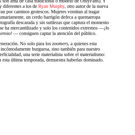
nes son ama de casa tradicional o modelo de OnlyFans). Y
 diferentes a los de
Ryan Murphy
, otro autor de la nueva
evan por caminos grotescos. Mujeres vomitan al tragar
 sumariamente, un cerdo barrigón defeca a quemarropa
atografía descarada y sin sutilezas que captura el momento
se ha mercantilizado y solo los contenidos extremos —
¡lo
eroso!
— consiguen captar la atención del público.
eneración. No solo para los
zoomers
, a quienes esta
tar incómodamente burguesa, sino también para nuestro
rficialidad, una serie materialista sobre el materialismo:
n esta última temporada, demuestra haberlas dominado.