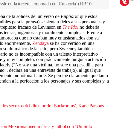
sie en la tercera temporada de ‘Euphoria’
(
HBO
)
ba de la solidez del universo de
Euphoria
que estos
ibles para la prensa) se sientan fieles a sus personajes y
strepitoso fracaso de Levinson en
The Idol
no debería
as tensas, ingeniosas y moralmente complejas. Frente a
e rumoreaba que no estaban muy entusiasmados con su
tando enormemente.
Zendaya
se ha convertido en una
l peso dramático de la serie, pero Sweeney también
rio no es incompatible con un talento interpretativo
nte y muy completo, con prácticamente ninguna actuación
addy (“No soy una víctima, no seré una pesadilla para
”, declara en una entrevista de trabajo), al igual que
temente monótona Laurie. Se percibe claramente que tanto
nden a la perfección a los personajes y sus complejas y, a
.
 los secretos del director de ‘Backrooms’, Kane Parsons
cción Mexicana unen música y futbol con ‘Un Solo