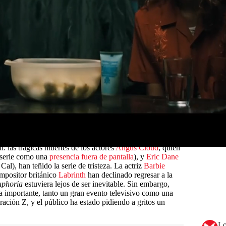
 frontera mexicana, hasta que se le presenta una nueva
b Elordi
) y Cassie (
Sydney Sweeney
) están
ighland, cada uno anhelando algo más que su aislamiento
omo asistente de representación de talentos, con sus
te contra la pantalla de su teléfono, mientras que Jules
la de arte y ahora vive como
sugar baby
en un ático de
 va bien. “Estoy sobria al estilo de California”, confiesa
 las cosas que podrían destruir mi vida”. Y sin embargo,
 la autodestrucción, y lo único que estos personajes no
ersonajes. Fuera de la pantalla, en los cuatro años
algunas de las estrellas de la serie —Elordi, Sweeney y
os jóvenes talentos más prometedores de Hollywood.
ícil: su segunda serie,
The Idol
,
fue duramente criticada
,
inia lasciva que
Euphoria
había evitado (por poco).
 las trágicas muertes de los actores
Angus Cloud
, quien
a serie como una
presencia fuera de pantalla
), y
Eric Dane
al), han teñido la serie de tristeza. La actriz
Barbie
ompositor británico
Labrinth
han declinado regresar a la
phoria
estuviera lejos de ser inevitable. Sin embargo,
 importante, tanto un gran evento televisivo como una
ación Z, y el público ha estado pidiendo a gritos un
Lo