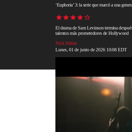
‘Euphoria’ 3: la serie que marcó a una gener
El drama de Sam Levinson termina después
talentos más prometedores de Hollywood
Nick Hilton
Lunes, 01 de junio de 2026 10:08 EDT
Tráiler de la tercera temporada de ‘Euphori
Read in English
“Son vaqueros e indios, el hombre civiliz
y última temporada de
Euphoria
de
HB
como la de Ennio Morricone que se ciern
innovadora serie de
Sam Levinson
, de v
western
es, después de todo, el género m
una frontera atormentada, en medio de la 
lúcido y poco halagador del EE. UU. mod
Han pasado muchas cosas desde la secun