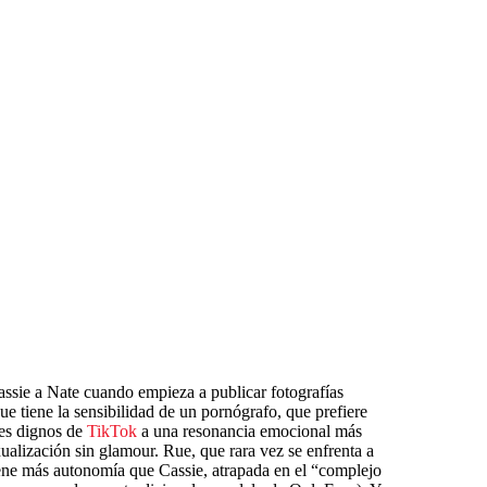
Cassie a Nate cuando empieza a publicar fotografías
ue tiene la sensibilidad de un pornógrafo, que prefiere
les dignos de
TikTok
a una resonancia emocional más
exualización sin glamour. Rue, que rara vez se enfrenta a
ene más autonomía que Cassie, atrapada en el “complejo