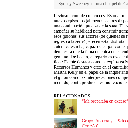
Sydney Sweeney retoma el papel de Cas
Levinson cumple con creces. Es una prue
nuevos episodios (al menos los tres dispon
una continuación precisa de la saga. El e
empañar su habilidad para construir tram
esos guiones, sus actores (de quienes s
regreso a la serie) parecen estar disfru
auténtica estrella, capaz de cargar con e
demuestra que la fama de chica de calenda
genuino. De hecho, el reparto es excele
floja: Demie destaca como la explosiva M
Recursos Humanos y creo en el capitalismo
Martha Kelly en el papel de la inquietan
el guion como las interpretaciones compre
menudo, contraproducentes motivaciones
RELACIONADOS
“Me preparaba en exceso”:
Grupo Frontera y la Sele
Corazón’