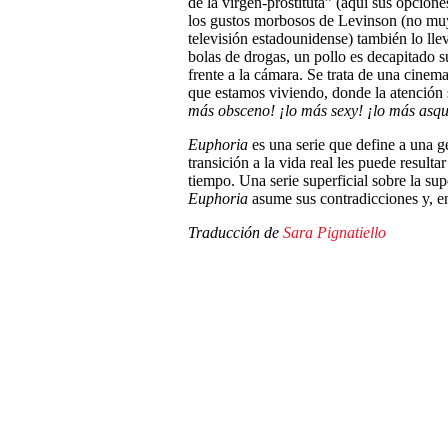
de la virgen-prostituta” (aquí sus opcio
los gustos morbosos de Levinson (no muy
televisión estadounidense) también lo ll
bolas de drogas, un pollo es decapitado
frente a la cámara. Se trata de una cinem
que estamos viviendo, donde la atención 
más obsceno! ¡lo más sexy! ¡lo más asqu
Euphoria
es una serie que define a una g
transición a la vida real les puede resul
tiempo. Una serie superficial sobre la supe
Euphoria
asume sus contradicciones y, e
Traducción de
Sara Pignatiello