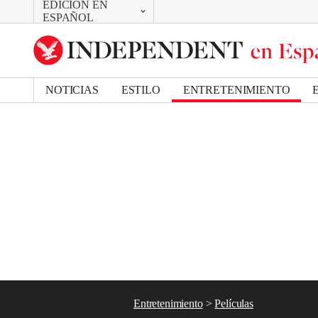
EDICIÓN EN
CAMBIAR
Removed from bookmarks
ESPAÑOL
Close popover
UK Edition
Bookmark popover
US Edition
NOTICIAS
ESTILO
ENTRETENIMIENTO
Entretenimiento
Películas