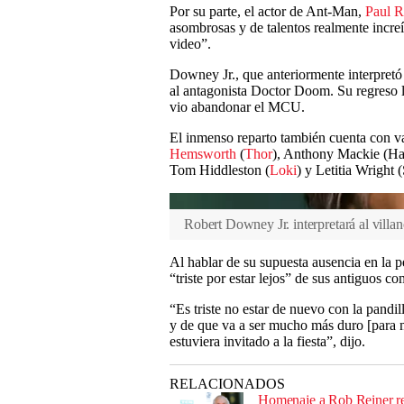
Por su parte, el actor de Ant-Man,
Paul 
asombrosas y de talentos realmente increí
video”.
Downey Jr., que anteriormente interpretó
al antagonista Doctor Doom. Su regreso l
vio abandonar el MCU.
El inmenso reparto también cuenta con va
Hemsworth
(
Thor
), Anthony Mackie (Ha
Tom Hiddleston (
Loki
) y Letitia Wright 
Robert Downey Jr. interpretará al vil
Al hablar de su supuesta ausencia en la p
“triste por estar lejos” de sus antiguos c
“Es triste no estar de nuevo con la pandil
y de que va a ser mucho más duro [para m
estuviera invitado a la fiesta”, dijo.
RELACIONADOS
Homenaje a Rob Reiner re