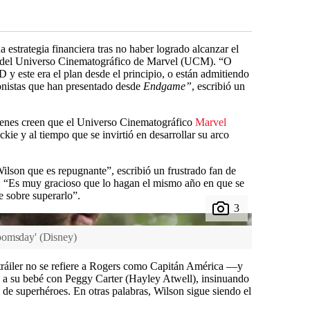
a estrategia financiera tras no haber logrado alcanzar el
las del Universo Cinematográfico de Marvel (UCM). “O
 y este era el plan desde el principio, o están admitiendo
onistas que han presentado desde
Endgame”
, escribió un
uienes creen que el Universo Cinematográfico
Marvel
ie y al tiempo que se invirtió en desarrollar su arco
lson que es repugnante”, escribió un frustrado fan de
: “Es muy gracioso que lo hagan el mismo año en que se
te sobre superarlo”.
Doomsday'
(
Disney
)
 tráiler no se refiere a Rogers como Capitán América —y
o a su bebé con Peggy Carter (Hayley Atwell), insinuando
o de superhéroes. En otras palabras, Wilson sigue siendo el