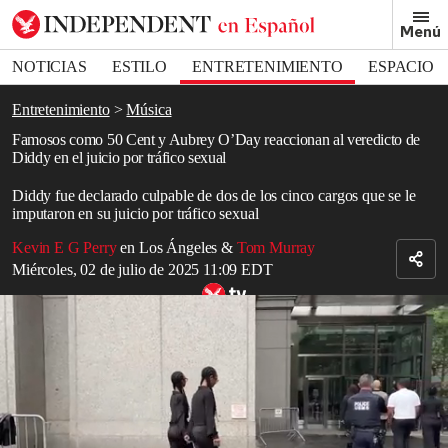
Removed from bookmarks
Menú
Close popover
Bookmark popover
NOTICIAS
ESTILO
ENTRETENIMIENTO
ESPACIO
DEPORTES
Entretenimiento
Música
Famosos como 50 Cent y Aubrey O’Day reaccionan al veredicto de
Diddy en el juicio por tráfico sexual
Diddy fue declarado culpable de dos de los cinco cargos que se le
imputaron en su juicio por tráfico sexual
Kevin E G Perry
en Los Ángeles
&
Tom Murray
Miércoles, 02 de julio de 2025 11:09 EDT
La familia de Sean “Diddy” Combs llega al tribunal tras el veredicto
parcial del jurado
Read in English
50 Cent, Aubrey O’Day y Rosie O’Donnell reaccionaron pocos
minutos después de que un jurado declarara a Sean “Diddy”