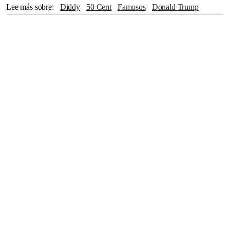
Lee más sobre
Diddy
50 Cent
famosos
Donald Trump
juicios
Sean “Diddy” Combs