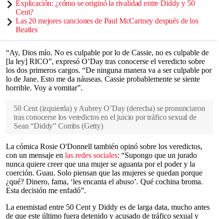
Explicación: ¿cómo se originó la rivalidad entre Diddy y 50
Cent?
Las 20 mejores canciones de Paul McCartney después de los
Beatles
“Ay, Dios mío. No es culpable por lo de Cassie, no es culpable de
[la ley] RICO”, expresó O’Day tras conocerse el veredicto sobre
los dos primeros cargos. “De ninguna manera va a ser culpable por
lo de Jane. Esto me da náuseas. Cassie probablemente se siente
horrible. Voy a vomitar”.
50 Cent (izquierda) y Aubrey O’Day (derecha) se pronunciaron
tras conocerse los veredictos en el juicio por tráfico sexual de
Sean “Diddy” Combs
(
Getty
)
La cómica Rosie O'Donnell también opinó sobre los veredictos,
con un mensaje en
las redes sociales
: “Supongo que un jurado
nunca quiere creer que una mujer se aguanta por el poder y la
coerción. Guau. Solo piensan que las mujeres se quedan porque
¿qué? Dinero, fama, ‘les encanta el abuso’. Qué cochina broma.
Esta decisión me enfadó”.
La enemistad entre 50 Cent y Diddy es de larga data, mucho antes
de que este último fuera detenido y acusado de tráfico sexual y