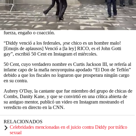
Combs culpable de dos de los cinco cargos que se le imputaban en
su notorio juicio por tráfico sexual.
El magnate de la música fue declarado culpable por transportar
personas con fines de prostitución, pero fue absuelto de los delitos
más graves de asociación ilícita y tráfico sexual inducido por
0
fuerza, engaño o coacción.
seconds
of
“Diddy venció a los federales, ¡ese chico es un hombre malo!
0
[Emojis de aplausos] Venció a [la ley] RICO, es el John Gotti
seconds
gay”, escribió 50 Cent en Instagram el miércoles.
50 Cent, cuyo verdadero nombre es Curtis Jackson III, se refería al
infame capo de la mafia neoyorquina apodado “El Don de Teflón”
debido a que los fiscales no lograron que prosperara ningún cargo
en su contra.
Aubrey O'Day, la cantante que fue miembro del grupo de chicas de
Combs, Danity Kane, y que se convirtió en una crítica abierta de
su antiguo mentor, publicó un video en Instagram mostrando el
veredicto en directo en la CNN.
RELACIONADOS
Celebridades mencionadas en el juicio contra Diddy por tráfico
sexual