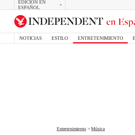
EDICIÓN EN
CAMBIAR
Removed from bookmarks
ESPAÑOL
Close popover
UK Edition
Bookmark popover
US Edition
NOTICIAS
ESTILO
ENTRETENIMIENTO
Entretenimiento
Música