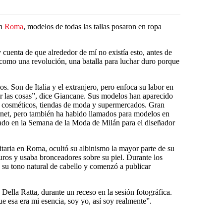
en
Roma
, modelos de todas las tallas posaron en ropa
cuenta de que alrededor de mí no existía esto, antes de
 como una revolución, una batalla para luchar duro porque
. Son de Italia y el extranjero, pero enfoca su labor en
r las cosas”, dice Giancane. Sus modelos han aparecido
e cosméticos, tiendas de moda y supermercados. Gran
ernet, pero también ha habido llamados para modelos en
lado en la Semana de la Moda de Milán para el diseñador
itaria en Roma, ocultó su albinismo la mayor parte de su
curos y usaba bronceadores sobre su piel. Durante los
a su tono natural de cabello y comenzó a publicar
Della Ratta, durante un receso en la sesión fotográfica.
ue esa era mi esencia, soy yo, así soy realmente”.