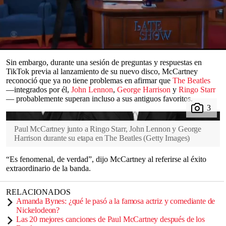
mejor banda de
todos los tiempos
.
El músico
, de 83 años, sostuvo durante décadas que los mejores
compositores de la historia fueron The Everly Brothers, el dúo
detrás de canciones como ‘Cathy’s Clown’ y ‘All I Have to Do Is
Dream’.
0
seconds
Sin embargo, durante una sesión de preguntas y respuestas en
of
TikTok previa al lanzamiento de su nuevo disco, McCartney
0
reconoció que ya no tiene problemas en afirmar que
The Beatles
seconds
—integrados por él,
John Lennon
,
George Harrison
y
Ringo Starr
— probablemente superan incluso a sus antiguos favoritos.
Paul McCartney junto a Ringo Starr, John Lennon y George
Harrison durante su etapa en The Beatles
(
Getty Images
)
“Es fenomenal, de verdad”, dijo McCartney al referirse al éxito
extraordinario de la banda.
RELACIONADOS
Amanda Bynes: ¿qué le pasó a la famosa actriz y comediante de
Nickelodeon?
Las 20 mejores canciones de Paul McCartney después de los