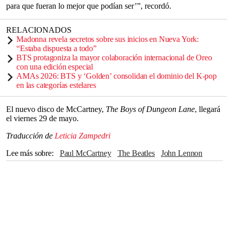
para que fueran lo mejor que podían ser’”, recordó.
RELACIONADOS
Madonna revela secretos sobre sus inicios en Nueva York:
“Estaba dispuesta a todo”
BTS protagoniza la mayor colaboración internacional de Oreo
con una edición especial
AMAs 2026: BTS y ‘Golden’ consolidan el dominio del K-pop
en las categorías estelares
El nuevo disco de McCartney,
The Boys of Dungeon Lane
, llegará
el viernes 29 de mayo.
Traducción de
Leticia Zampedri
Lee más sobre
Paul McCartney
The Beatles
John Lennon
Ringo Starr
George Harrison
Niños
Liverpool