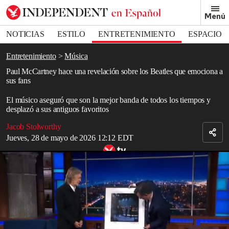
Removed from bookmarks
Menú
Close popover
Bookmark popover
NOTICIAS
ESTILO
ENTRETENIMIENTO
ESPACIO
DEPORTES
Entretenimiento
Música
Paul McCartney hace una revelación sobre los Beatles que emociona a
sus fans
El músico aseguró que son la mejor banda de todos los tiempos y
desplazó a sus antiguos favoritos
Jacob Stolworthy
Jueves, 28 de mayo de 2026 12:12 EDT
Paul McCartney hace una aparición sorpresa histórica como el
último invitado de Stephen Colbert en ‘The Late Show’
Read in English
Paul McCartney
finalmente admitió lo que muchos fanáticos de
los
Beatles
esperaban escuchar: que el cuarteto de
Liverpool
es la