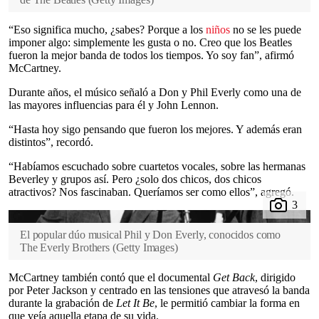
“Eso significa mucho, ¿sabes? Porque a los
niños
no se les puede
imponer algo: simplemente les gusta o no. Creo que los Beatles
fueron la mejor banda de todos los tiempos. Yo soy fan”, afirmó
McCartney.
Durante años, el músico señaló a Don y Phil Everly como una de
las mayores influencias para él y John Lennon.
“Hasta hoy sigo pensando que fueron los mejores. Y además eran
distintos”, recordó.
“Habíamos escuchado sobre cuartetos vocales, sobre las hermanas
Beverley y grupos así. Pero ¿solo dos chicos, dos chicos
atractivos? Nos fascinaban. Queríamos ser como ellos”, agregó.
El popular dúo musical Phil y Don Everly, conocidos como
The Everly Brothers
(
Getty Images
)
McCartney también contó que el documental
Get Back
, dirigido
por Peter Jackson y centrado en las tensiones que atravesó la banda
durante la grabación de
Let It Be
, le permitió cambiar la forma en
que veía aquella etapa de su vida.