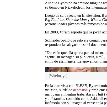
Aunque Bynes no ha emitido ninguna resp
su tiempo en Nickelodeon, los internautas 
Luego de su trayecto en la televisión, By
Big Fat Liar
,
She’s the Man
y
What a Gi
personalidades jóvenes más famosas de lo
En 2003,
Variety
reportó que la joven ac
Schneider opinó que esto era común para 
responde a las alegaciones del documenta
“Eso es lo que ella quería para sí misma, 
agente, su mánager, su publicista, a mí 
en mí de esa manera. La apoyamos, intent
(
WireImage
)
En la entrevista con
PAPER,
Bynes confe
the Man
, sufría de
depresión
y problemas 
marijuana y mientras trabajaba en
Hall P
y anfetamina, conocido como Adderall 
incómoda con su imagen al verse en la pa