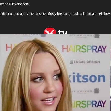
triz de Nickelodeon?
ística cuando apenas tenía siete años y fue catapultada a la fama en el sho
n mayo de 2024.
Bynes
en la serie de Investigation Discovery,
Quiet on
o revuelo en las redes sociales.
e 2024, muestra los testimonios de actores y equipos de
 abuso sexual que pasaba detrás de cámaras en varios
ia, la actriz de 40 años comenzó su carrera artística
apultada a la fama en el show de sketch de comedia
All