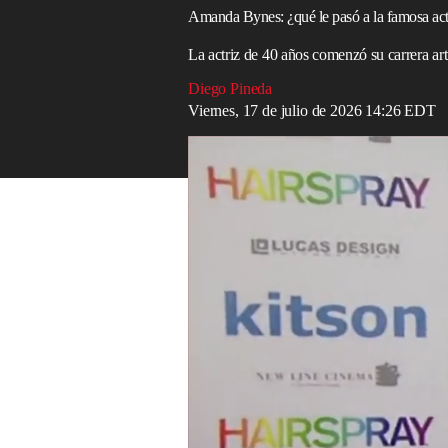
Amanda Bynes: ¿qué le pasó a la famosa ac
La actriz de 40 años comenzó su carrera art
Diego Pineda
Viernes, 17 de julio de 2026 14:26 EDT
Amanda Bynes hoy
Esta nota fue originalmente publicada e
La notable ausencia de la actriz
Amanda 
Set: The Dark Side of Kids TV,
ha causad
El documental, que se estrenó en marzo d
producción sobre el ambiente tóxico y el
programas de
Nickelodeon
.
Originalmente de Thousand Oaks, Californ
cuando apenas tenía siete años y fue cat
That.