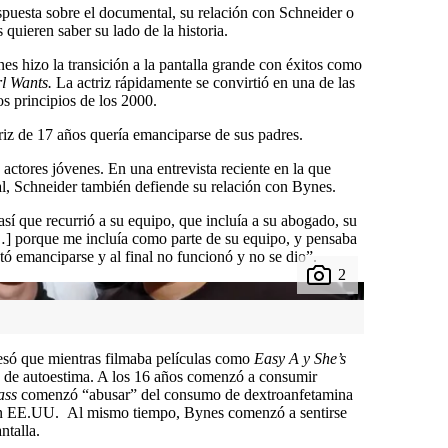
uesta sobre el documental, su relación con Schneider o
quieren saber su lado de la historia.
nes hizo la transición a la pantalla grande con éxitos como
rl Wants.
La actriz rápidamente se convirtió en una de las
s principios de los 2000.
triz de 17 años quería emanciparse de sus padres.
actores jóvenes. En una entrevista reciente en la que
l, Schneider también defiende su relación con Bynes.
así que recurrió a su equipo, que incluía a su abogado, su
[…] porque me incluía como parte de su equipo, y pensaba
ó emanciparse y al final no funcionó y no se dio”.
só que mientras filmaba películas como
Easy A y She’s
de autoestima. A los 16 años comenzó a consumir
ass
comenzó “abusar” del consumo de dextroanfetamina
en EE.UU. Al mismo tiempo, Bynes comenzó a sentirse
ntalla.