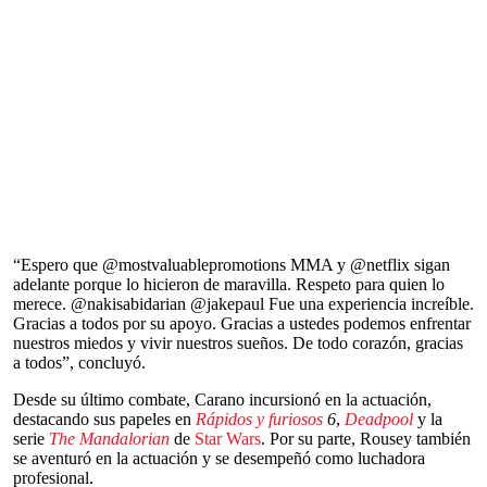
“Espero que @mostvaluablepromotions MMA y @netflix sigan
adelante porque lo hicieron de maravilla. Respeto para quien lo
merece. @nakisabidarian @jakepaul Fue una experiencia increíble.
Gracias a todos por su apoyo. Gracias a ustedes podemos enfrentar
nuestros miedos y vivir nuestros sueños. De todo corazón, gracias
a todos”, concluyó.
Desde su último combate, Carano incursionó en la actuación,
destacando sus papeles en
Rápidos y furiosos
6
,
Deadpool
y la
serie
The Mandalorian
de
Star Wars
. Por su parte, Rousey también
se aventuró en la actuación y se desempeñó como luchadora
profesional.