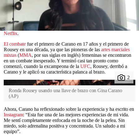
rendirse en 17 segundos
el sábado.
Rousey (39) y Carano (44), fueron las figuras principales de un
evento organizado por
Jake Paul
y Nakisa Bidarian de Most
Valuable Promotions (MVP), que tuvo lugar en el Intuit Dome en
Inglewood,
California
, EE. UU., y se transmitió en vivo por
0
Netflix
.
seconds
of
El combate
fue el primero de Carano en 17 años y el primero de
0
Rousey en una década, ya que las pioneras de las
artes marciales
seconds
mixtas
(
MMA
, por sus siglas en inglés) femeninas se encontraron
en un combate inesperado. Y terminó casi tan pronto como
comenzó, cuando la excampeona de la
UFC
, Rousey, derribó a
Carano y le aplicó su característica palanca al brazo.
Ronda Rousey usando una llave de brazo con Gina Carano
(
AP
)
Ahora, Carano ha reflexionado sobre la experiencia y ha escrito en
Instagram
: “Esta fue una de las mejores experiencias de mi vida.
Me sentí completamente enfocada en la noche de la pelea. Sin
miedo, solo adrenalina positiva y concentrada. Un saludo a mi
equipo”.