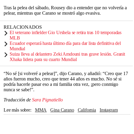
Tras la pelea del sábado, Rousey dio a entender que no volvería a
pelear, mientras que Carano se mostró algo evasiva.
RELACIONADOS
El veterano infielder Gio Urshela se retira tras 10 temporadas
MLB
Ecuador esperará hasta último día para dar lista definitiva del
Mundial
Suiza lleva al delantero Zeki Amdouni tras grave lesión. Granit
Xhaka lidera para su cuarto Mundial
“No sé [si volveré a pelear]”, dijo Carano, y añadió: “Creo que 17
años fueron mucho, creo que tener 44 años es mucho. No sé si
podría hacerle pasar eso a mi familia otra vez, ¡pero conmigo
nunca se sabe!”.
Traducción de
Sara Pignatiello
Lee más sobre
MMA
Gina Carano
California
Instagram
Ronda Rousey
Jake Paul
Netflix
UFC
Deadpool
star wars
The Mandalorian
rápidos y furiosos