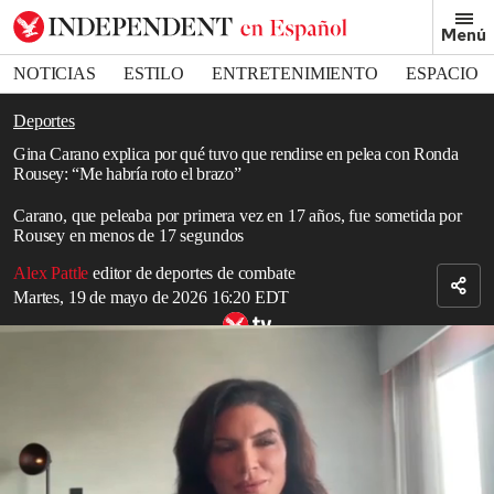
Removed from bookmarks
Menú
Close popover
Bookmark popover
NOTICIAS
ESTILO
ENTRETENIMIENTO
ESPACIO
DEPORTES
Deportes
Gina Carano explica por qué tuvo que rendirse en pelea con Ronda
Rousey: “Me habría roto el brazo”
Carano, que peleaba por primera vez en 17 años, fue sometida por
Rousey en menos de 17 segundos
Alex Pattle
editor de deportes de combate
Martes, 19 de mayo de 2026 16:20 EDT
Gina Carano habla del papel único de Elon Musk en el camino hacia
el combate contra Ronda Rousey
Read in English
Gina Carano
ha declarado que no había forma de que pudiera
haber escapado ilesa de la llave de brazo de
Ronda Rousey
, tras