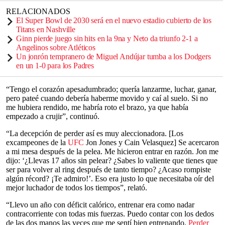
RELACIONADOS
El Super Bowl de 2030 será en el nuevo estadio cubierto de los
Titans en Nashville
Ginn pierde juego sin hits en la 9na y Neto da triunfo 2-1 a
Angelinos sobre Atléticos
Un jonrón tempranero de Miguel Andújar tumba a los Dodgers
en un 1-0 para los Padres
“Tengo el corazón apesadumbrado; quería lanzarme, luchar, ganar,
pero pateé cuando debería haberme movido y caí al suelo. Si no
me hubiera rendido, me habría roto el brazo, ya que había
empezado a crujir”, continuó.
“La decepción de perder así es muy aleccionadora. [Los
excampeones de la
UFC
Jon Jones y Cain Velasquez] Se acercaron
a mi mesa después de la pelea. Me hicieron entrar en razón. Jon me
dijo: ‘¿Llevas 17 años sin pelear? ¿Sabes lo valiente que tienes que
ser para volver al ring después de tanto tiempo? ¿Acaso rompiste
algún récord? ¡Te admiro!’. Eso era justo lo que necesitaba oír del
mejor luchador de todos los tiempos”, relató.
“Llevo un año con déficit calórico, entrenar era como nadar
contracorriente con todas mis fuerzas. Puedo contar con los dedos
de las dos manos las veces que me sentí bien entrenando.
Perder