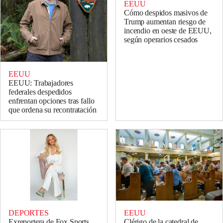
EEUU
Cómo despidos masivos de
Trump aumentan riesgo de
incendio en oeste de EEUU,
según operarios cesados
EEUU
EEUU: Trabajadores
federales despedidos
enfrentan opciones tras fallo
que ordena su recontratación
DEPORTES
EEUU
Exreportera de Fox Sports
Clérigo de la catedral de