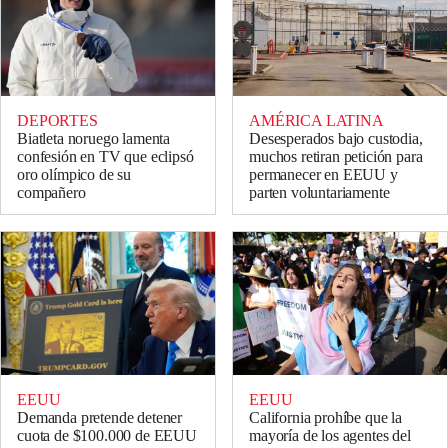
DEPORTES
AMÉRICA LATINA
Biatleta noruego lamenta
Desesperados bajo custodia,
confesión en TV que eclipsó
muchos retiran petición para
oro olímpico de su
permanecer en EEUU y
compañero
parten voluntariamente
EEUU
EEUU
Demanda pretende detener
California prohíbe que la
cuota de $100.000 de EEUU
mayoría de los agentes del