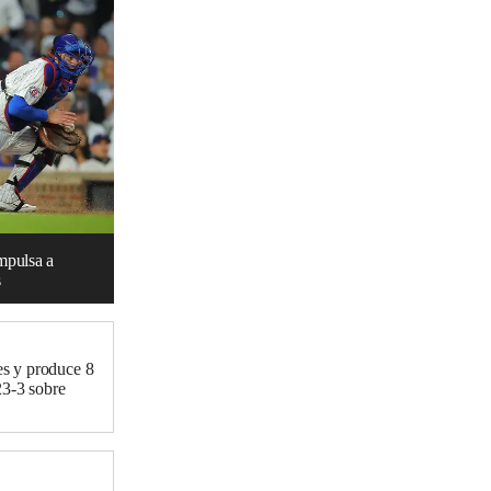
mpulsa a
s
s y produce 8
23-3 sobre