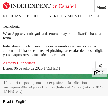
Removed from bookmarks
Menú
Close popover
Bookmark popover
NOTICIAS
ESTILO
ENTRETENIMIENTO
ESPACIO
DEPORTES
Tecnología
WhatsApp se vio obligado a detener su mayor actualización hasta la
fecha
India afirma que la nueva función de nombre de usuario podría
aumentar el “fraude en línea, el phishing, las estafas de arresto digital
y los ataques de suplantación de identidad”
Anthony Cuthbertson
Lunes, 06 de julio de 2026 14:53 EDT
Unos turistas pasan junto a un expositor de la aplicación de
mensajería WhatsApp en Bombay (India), el 25 de agosto de 2023
(
AFP/Getty
)
Read in English