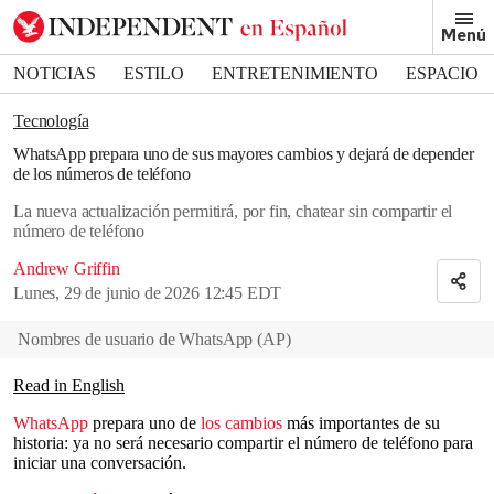
Removed from bookmarks
Menú
Close popover
Bookmark popover
NOTICIAS
ESTILO
ENTRETENIMIENTO
ESPACIO
DEPORTES
Tecnología
WhatsApp prepara uno de sus mayores cambios y dejará de depender
de los números de teléfono
La nueva actualización permitirá, por fin, chatear sin compartir el
número de teléfono
Andrew Griffin
Lunes, 29 de junio de 2026 12:45 EDT
Nombres de usuario de WhatsApp
(
AP
)
Read in English
WhatsApp
prepara uno de
los cambios
más importantes de su
historia: ya no será necesario compartir el número de teléfono para
iniciar una conversación.