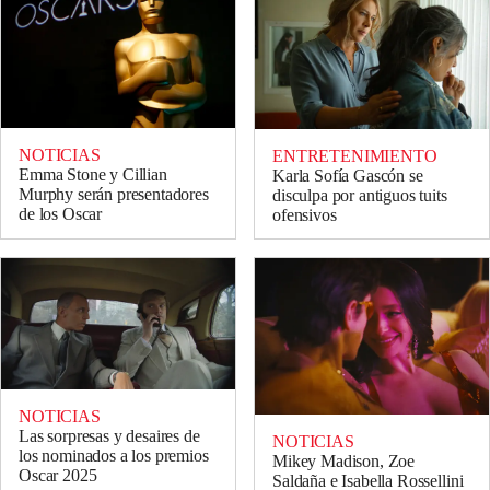
NOTICIAS
ENTRETENIMIENTO
Emma Stone y Cillian
Karla Sofía Gascón se
Murphy serán presentadores
disculpa por antiguos tuits
de los Oscar
ofensivos
NOTICIAS
Las sorpresas y desaires de
NOTICIAS
los nominados a los premios
Mikey Madison, Zoe
Oscar 2025
Saldaña e Isabella Rossellini