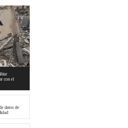
itar
ar con el
de datos de
lidad